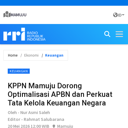
MAMUJU
ID
Home
Ekonomi
Keuangan
KEUANGAN
KPPN Mamuju Dorong
Optimalisasi APBN dan Perkuat
Tata Kelola Keuangan Negara
Oleh - Nur Asmi Saleh
Editor - Rahmat Salubarana
20 Mei 2026 12:00 WIB
Mamuju