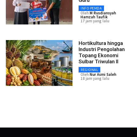
INFO PEMDA
Oleh
M Rusdiansyah
Hamzah Taufik
17 jam yang lalu
Hortikultura hingga
Industri Pengolahan
Topang Ekonomi
Sulbar Triwulan II
REGIONAL
Oleh
Nur Asmi Saleh
18 jam yang lalu