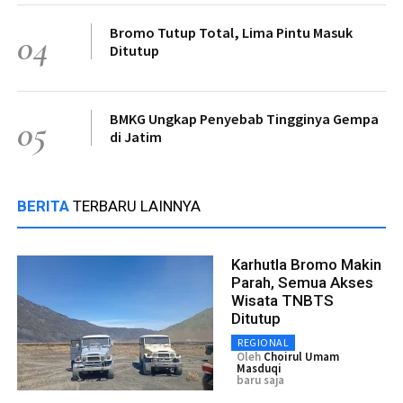
Bromo Tutup Total, Lima Pintu Masuk
04
Ditutup
BMKG Ungkap Penyebab Tingginya Gempa
05
di Jatim
BERITA
TERBARU LAINNYA
Karhutla Bromo Makin
Parah, Semua Akses
Wisata TNBTS
Ditutup
REGIONAL
Oleh
Choirul Umam
Masduqi
baru saja