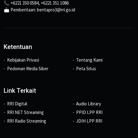
📞 +6221 350 0584, +6221 351 1086
📩 Pemberitaan: beritapro3@rri.go.id
Ketentuan
Kebijakan Privasi
Tentang Kami
Pedoman Media Siber
Peta Situs
Link Terkait
RRI Digital
Audio Library
RRI NET Streaming
PPID LPP RRI
RRI Radio Streaming
JDIH LPP RRI