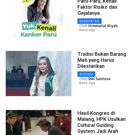
Paru-Paru, Kenali
Faktor Risiko dan
Gejalanya
KESEHATAN
Oleh
Himmatul Aliyah
baru saja
Tradisi Bukan Barang
Mati yang Harus
Dilestarikan
BUDAYA
Oleh
Dwi Santoso
baru saja
Hasil Kongres di
Malang, HPK Usulkan
Cultural Guiding
System Jadi Arah