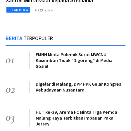
Santos Minta Maaf kepada Aremania
4 Agt 2026
SEPAK BOLA
BERITA
TERPOPULER
FMNN Minta Polemik Surat MWCNU
01
Kasembon Tidak "Digoreng" di Media
Sosial
Digelar di Malang, DPP HPK Gelar Kongres
02
Kebudayaan Nusantara
HUT ke-39, Arema FC Minta Tiga Pemda
03
Malang Raya Terbitkan Imbauan Pakai
Jersey