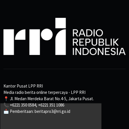
Kantor Pusat LPP RRI
Media radio berita online terpercaya - LPP RRI
📍 Jl. Medan Merdeka Barat No.4-5, Jakarta Pusat.
📞 +6221 350 0584, +6221 351 1086
📩 Pemberitaan: beritapro3@rri.go.id