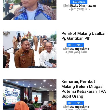
REGIONAL
Oleh
Rizky Dharmawan
2 jam yang lalu
Pemkot Malang Usulkan
Pj, Gantikan Plh
REGIONAL
Oleh
Awangsukma
3 jam yang lalu
Kemarau, Pemkot
Malang Belum Mitigasi
Potensi Kebakaran TPA
Supit Urang
REGIONAL
Oleh
Awangsukma
7 jam yang lalu