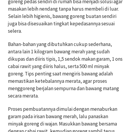
goreng pedas sendiri di rumah bisa menjadi solusi agar
masakan lebih nendang tanpa harus membeli di luar.
Selain lebih higienis, bawang goreng buatan sendiri
juga bisa disesuaikan tingkat kepedasannya sesuai
selera.
Bahan-bahan yang dibutuhkan cukup sederhana,
antara lain 1 kilogram bawang merah yang sudah
dikupas dan diiris tipis, 1,5 sendok makan garam, 1 ons
cabai rawit yang diiris halus, serta 500 ml minyak
goreng. Tips penting saat mengiris bawang adalah
memastikan ketebalannya merata, agar proses
menggoreng berjalan sempurna dan bawang matang
secara merata.
Proses pembuatannya dimulai dengan menaburkan
garam pada irisan bawang merah, lalu panaskan
minyak goreng di wajan. Masukkan bawang bersama
dengan cabai rawit, kemudian goreng sambil terus