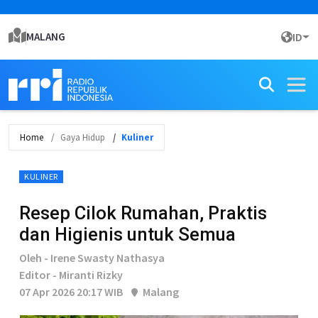
MALANG
ID
Home
Gaya Hidup
Kuliner
KULINER
Resep Cilok Rumahan, Praktis
dan Higienis untuk Semua
Oleh - Irene Swasty Nathasya
Editor - Miranti Rizky
07 Apr 2026 20:17 WIB
Malang