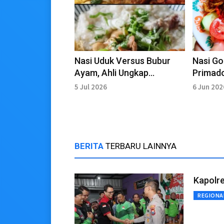
Nasi Uduk Versus Bubur
Nasi Go
Ayam, Ahli Ungkap
Primado
Kandungan Nutrisi
Gempura
5 Jul 2026
6 Jun 202
Keduanya
BERITA
TERBARU LAINNYA
Kapolre
REGIONA