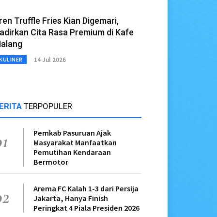
ren Truffle Fries Kian Digemari,
adirkan Cita Rasa Premium di Kafe
alang
14 Jul 2026
KULINER
ERITA
TERPOPULER
Pemkab Pasuruan Ajak
01
Masyarakat Manfaatkan
Pemutihan Kendaraan
Bermotor
Arema FC Kalah 1-3 dari Persija
02
Jakarta, Hanya Finish
Peringkat 4 Piala Presiden 2026