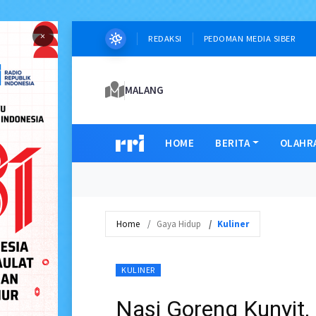
×
REDAKSI
PEDOMAN MEDIA SIBER
MALANG
HOME
BERITA
OLAHR
Home
Gaya Hidup
Kuliner
KULINER
Nasi Goreng Kunyit,