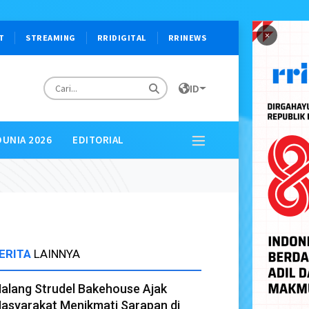
×
T
STREAMING
RRIDIGITAL
RRINEWS
ID
DUNIA 2026
EDITORIAL
ERITA
LAINNYA
alang Strudel Bakehouse Ajak
asyarakat Menikmati Sarapan di