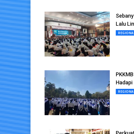
Sebany
Lalu Li
REGIONA
PKKMB 
Hadapi 
REGIONA
Perkuat