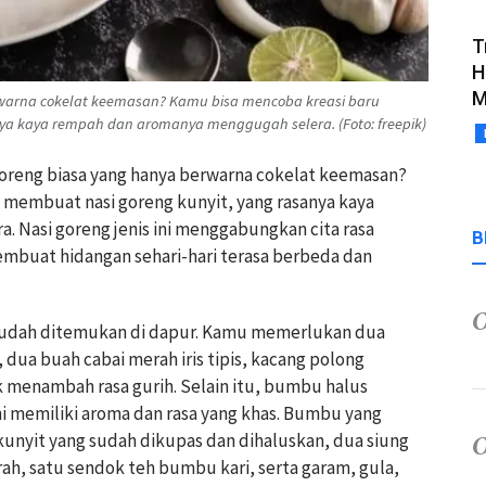
T
H
M
warna cokelat keemasan? Kamu bisa mencoba kreasi baru
ya kaya rempah dan aromanya menggugah selera. (Foto: freepik)
 goreng biasa yang hanya berwarna cokelat keemasan?
membuat nasi goreng kunyit, yang rasanya kaya
 Nasi goreng jenis ini menggabungkan cita rasa
B
mbuat hidangan sehari-hari terasa berbeda dan
udah ditemukan di dapur. Kamu memerlukan dua
, dua buah cabai merah iris tipis, kacang polong
k menambah rasa gurih. Selain itu, bumbu halus
ni memiliki aroma dan rasa yang khas. Bumbu yang
 kunyit yang sudah dikupas dan dihaluskan, dua siung
h, satu sendok teh bumbu kari, serta garam, gula,