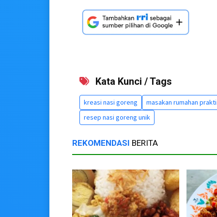
Kata Kunci / Tags
kreasi nasi goreng
masakan rumahan prakti
resep nasi goreng unik
REKOMENDASI
BERITA