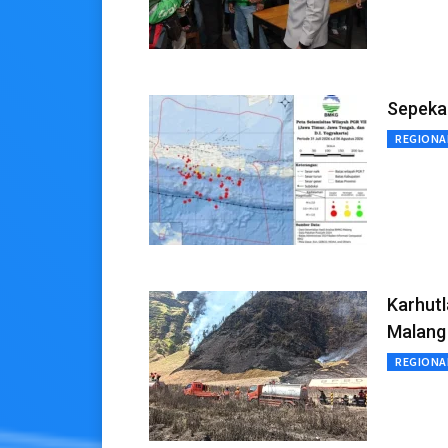
Sepeka
REGIONA
Karhutl
Malang
REGIONA