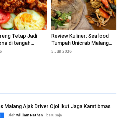
reng Tetap Jadi
Review Kuliner: Seafood
na di tengah
Tumpah Unicrab Malang
n Kuliner Kekinian
Punya Saus Rempah yang
6
5 Jun 2026
Bikin Nagih
s Malang Ajak Driver Ojol Ikut Jaga Kamtibmas
Oleh
William Nathan
baru saja
L