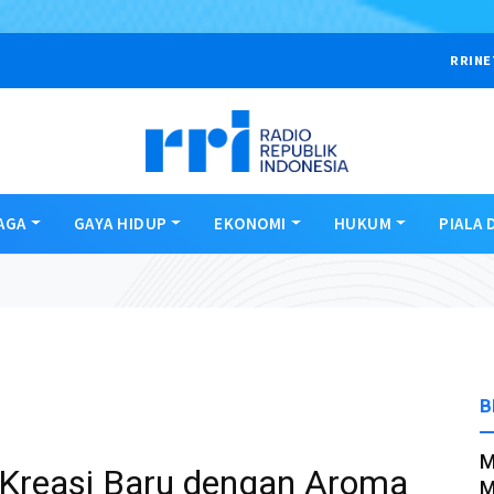
RRINE
AGA
GAYA HIDUP
EKONOMI
HUKUM
PIALA 
B
M
 Kreasi Baru dengan Aroma
M