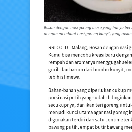
Bosan dengan nasi goreng biasa yang hanya ber
dengan membuat nasi goreng kunyit, yang rasan
RRI.CO.ID - Malang, Bosan dengan nasi
Kamu bisa mencoba kreasi baru dengan 
rempah dan aromanya menggugah selera.
gurih dan harum dari bumbu kunyit, me
lebih istimewa.
Bahan-bahan yang diperlukan cukup m
porsi nasi putih yang sudah didinginkan
secukupnya, dan ikan teri goreng untu
menjadi kunci utama agar nasi goreng i
digunakan terdiri dari satu centimeter
bawang putih, empat butir bawang mera