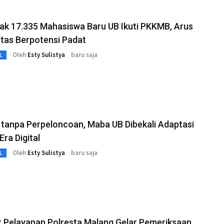
ak 17.335 Mahasiswa Baru UB Ikuti PKKMB, Arus
ntas Berpotensi Padat
Oleh
Esty Sulistya
baru saja
L
tanpa Perpeloncoan, Maba UB Dibekali Adaptasi
Era Digital
Oleh
Esty Sulistya
baru saja
L
 Pelayanan Polresta Malang Gelar Pemeriksaan