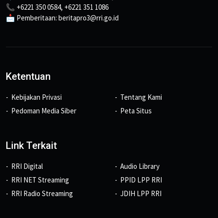
📞 +6221 350 0584, +6221 351 1086
📩 Pemberitaan: beritapro3@rri.go.id
Ketentuan
Kebijakan Privasi
Tentang Kami
Pedoman Media Siber
Peta Situs
Link Terkait
RRI Digital
Audio Library
RRI NET Streaming
PPID LPP RRI
RRI Radio Streaming
JDIH LPP RRI