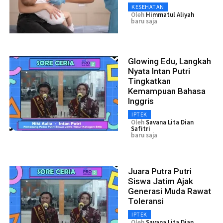
KESEHATAN
Oleh
Himmatul Aliyah
baru saja
Glowing Edu, Langkah
Nyata Intan Putri
Tingkatkan
Kemampuan Bahasa
Inggris
IPTEK
Oleh
Savana Lita Dian
Safitri
baru saja
Juara Putra Putri
Siswa Jatim Ajak
Generasi Muda Rawat
Toleransi
IPTEK
Oleh
Savana Lita Dian