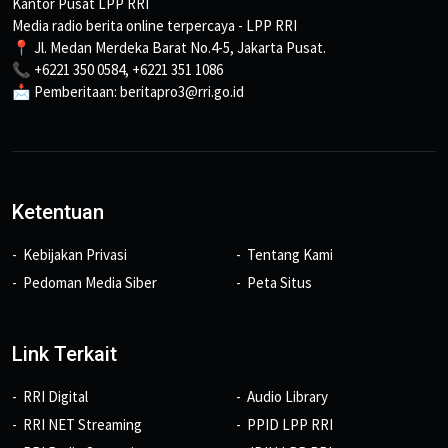
Kantor Pusat LPP RRI
Media radio berita online terpercaya - LPP RRI
📍 Jl. Medan Merdeka Barat No.4-5, Jakarta Pusat.
📞 +6221 350 0584, +6221 351 1086
📩 Pemberitaan: beritapro3@rri.go.id
Ketentuan
Kebijakan Privasi
Tentang Kami
Pedoman Media Siber
Peta Situs
Link Terkait
RRI Digital
Audio Library
RRI NET Streaming
PPID LPP RRI