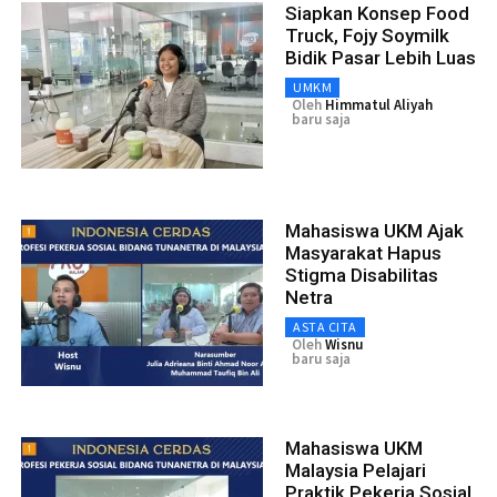
Siapkan Konsep Food
Truck, Fojy Soymilk
Bidik Pasar Lebih Luas
UMKM
Oleh
Himmatul Aliyah
baru saja
Mahasiswa UKM Ajak
Masyarakat Hapus
Stigma Disabilitas
Netra
ASTA CITA
Oleh
Wisnu
baru saja
Mahasiswa UKM
Malaysia Pelajari
Praktik Pekerja Sosial