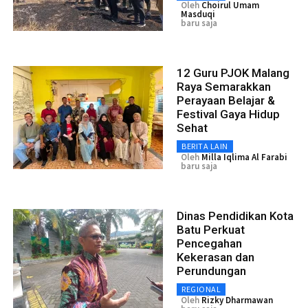
Oleh
Choirul Umam
Masduqi
baru saja
12 Guru PJOK Malang
Raya Semarakkan
Perayaan Belajar &
Festival Gaya Hidup
Sehat
BERITA LAIN
Oleh
Milla Iqlima Al Farabi
baru saja
Dinas Pendidikan Kota
Batu Perkuat
Pencegahan
Kekerasan dan
Perundungan
REGIONAL
Oleh
Rizky Dharmawan