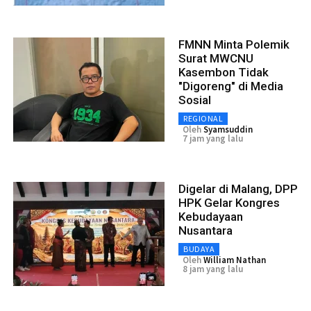
FMNN Minta Polemik
Surat MWCNU
Kasembon Tidak
"Digoreng" di Media
Sosial
REGIONAL
Oleh
Syamsuddin
7 jam yang lalu
Digelar di Malang, DPP
HPK Gelar Kongres
Kebudayaan
Nusantara
BUDAYA
Oleh
William Nathan
8 jam yang lalu