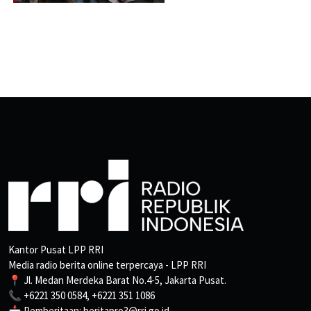
Kantor Pusat LPP RRI
Media radio berita online terpercaya - LPP RRI
📍 Jl. Medan Merdeka Barat No.4-5, Jakarta Pusat.
📞 +6221 350 0584, +6221 351 1086
📩 Pemberitaan: beritapro3@rri.go.id