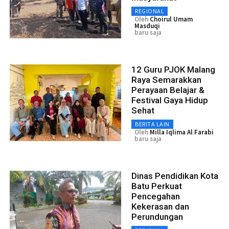
REGIONAL
Oleh
Choirul Umam
Masduqi
baru saja
12 Guru PJOK Malang
Raya Semarakkan
Perayaan Belajar &
Festival Gaya Hidup
Sehat
BERITA LAIN
Oleh
Milla Iqlima Al Farabi
baru saja
Dinas Pendidikan Kota
Batu Perkuat
Pencegahan
Kekerasan dan
Perundungan