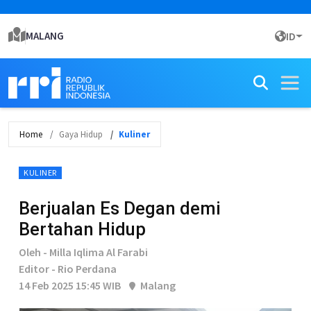
MALANG
ID
Home
Gaya Hidup
Kuliner
KULINER
Berjualan Es Degan demi
Bertahan Hidup
Oleh - Milla Iqlima Al Farabi
Editor - Rio Perdana
14 Feb 2025 15:45 WIB
Malang