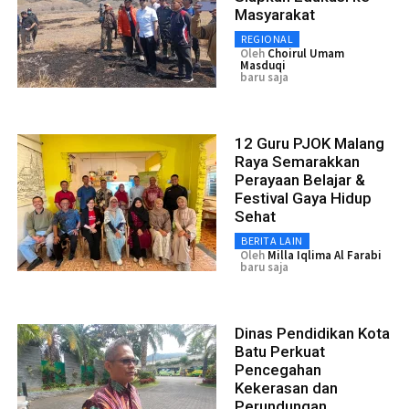
Masyarakat
REGIONAL
Oleh
Choirul Umam
Masduqi
baru saja
12 Guru PJOK Malang
Raya Semarakkan
Perayaan Belajar &
Festival Gaya Hidup
Sehat
BERITA LAIN
Oleh
Milla Iqlima Al Farabi
baru saja
Dinas Pendidikan Kota
Batu Perkuat
Pencegahan
Kekerasan dan
Perundungan