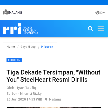
MALANG
ID
Home
Gaya Hidup
Hiburan
HIBURAN
Tiga Dekade Tersimpan, "Without
You" SteelHeart Resmi Dirilis
Oleh - Iyan Taufiq
Editor - Miranti Rizky
26 Jun 2026 14:53 WIB
Malang