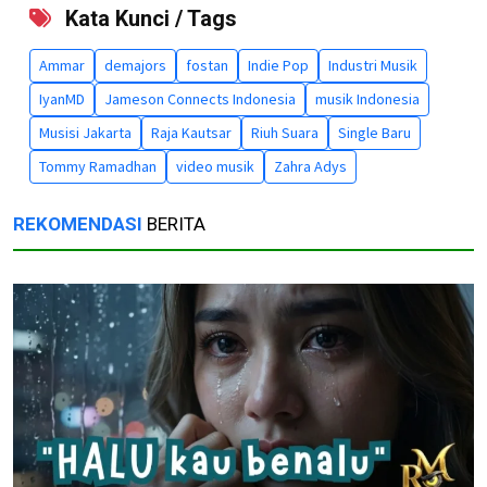
Kata Kunci / Tags
Ammar
demajors
fostan
Indie Pop
Industri Musik
IyanMD
Jameson Connects Indonesia
musik Indonesia
Musisi Jakarta
Raja Kautsar
Riuh Suara
Single Baru
Tommy Ramadhan
video musik
Zahra Adys
REKOMENDASI
BERITA