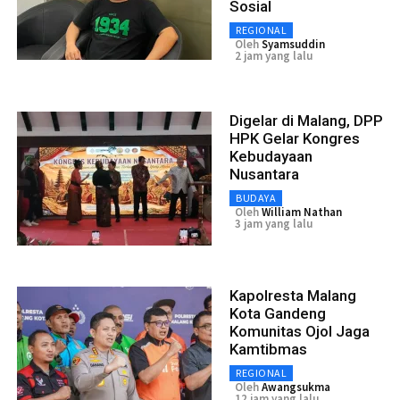
Sosial
REGIONAL
Oleh
Syamsuddin
2 jam yang lalu
Digelar di Malang, DPP
HPK Gelar Kongres
Kebudayaan
Nusantara
BUDAYA
Oleh
William Nathan
3 jam yang lalu
Kapolresta Malang
Kota Gandeng
Komunitas Ojol Jaga
Kamtibmas
REGIONAL
Oleh
Awangsukma
12 jam yang lalu