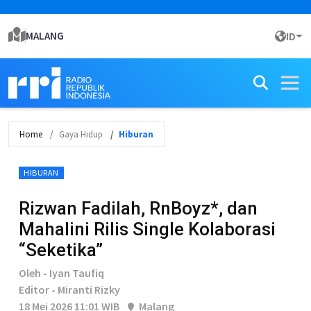
MALANG
ID
Home
Gaya Hidup
Hiburan
HIBURAN
Rizwan Fadilah, RnBoyz*, dan
Mahalini Rilis Single Kolaborasi
“Seketika”
Oleh - Iyan Taufiq
Editor - Miranti Rizky
18 Mei 2026 11:01 WIB
Malang