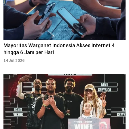
Mayoritas Warganet Indonesia Akses Internet 4
hingga 6 Jam per Hari
14 Jul 2026