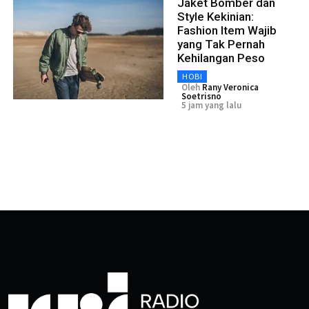
Jaket Bomber dan
Style Kekinian:
Fashion Item Wajib
yang Tak Pernah
Kehilangan Peso
HOBI
Oleh
Rany Veronica
Soetrisno
5 jam yang lalu