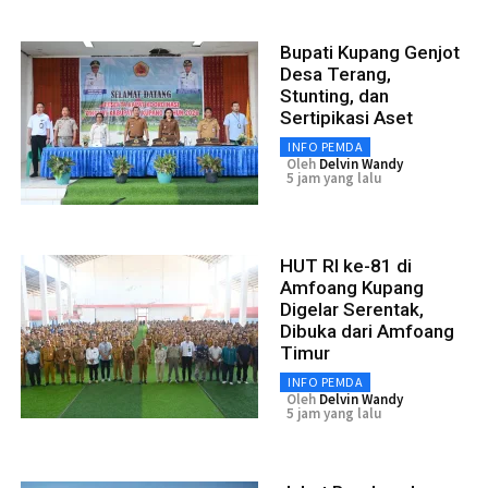
Bupati Kupang Genjot
Desa Terang,
Stunting, dan
Sertipikasi Aset
INFO PEMDA
Oleh
Delvin Wandy
5 jam yang lalu
HUT RI ke-81 di
Amfoang Kupang
Digelar Serentak,
Dibuka dari Amfoang
Timur
INFO PEMDA
Oleh
Delvin Wandy
5 jam yang lalu