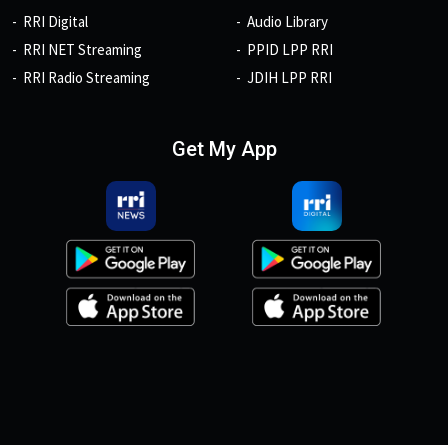
RRI Digital
Audio Library
RRI NET Streaming
PPID LPP RRI
RRI Radio Streaming
JDIH LPP RRI
Get My App