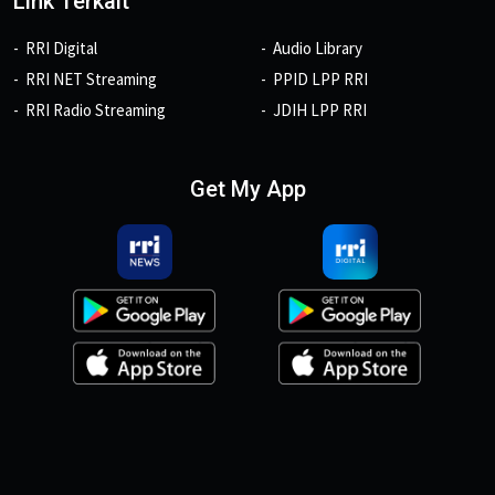
Link Terkait
RRI Digital
Audio Library
RRI NET Streaming
PPID LPP RRI
RRI Radio Streaming
JDIH LPP RRI
Get My App