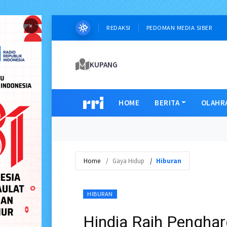
×
REDAKSI
PEDOMAN MEDIA SIBER
KUPANG
HOME
BERITA
OLAHR
Home
Gaya Hidup
Hiburan
HIBURAN
Hindia Raih Penghar