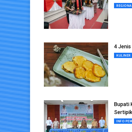
REGIONA
4 Jenis
KULINER
Bupati 
Sertipi
INFO PE