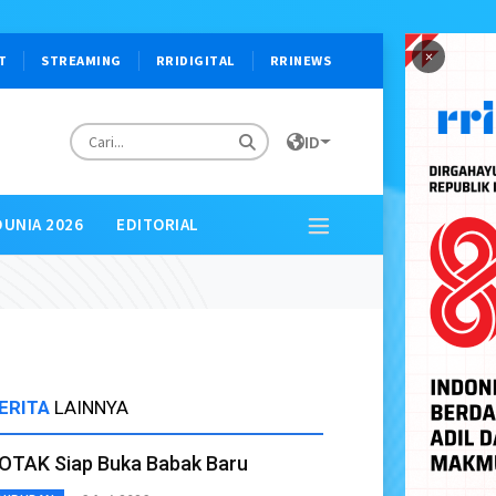
×
T
STREAMING
RRIDIGITAL
RRINEWS
ID
DUNIA 2026
EDITORIAL
ERITA
LAINNYA
OTAK Siap Buka Babak Baru