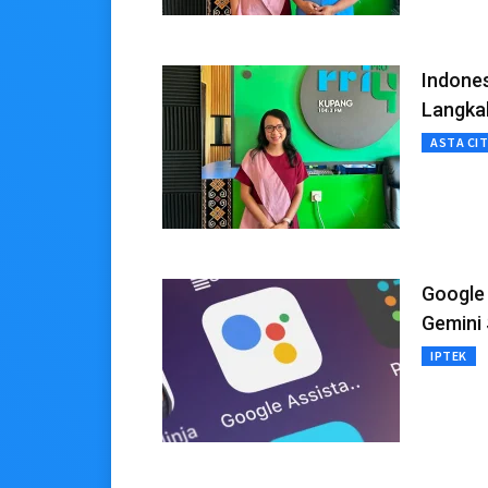
Indones
Langka
ASTA CI
Google 
Gemini 
IPTEK