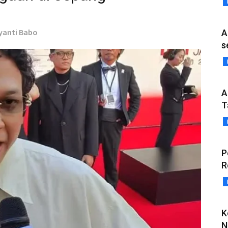
iyanti Babo
A
s
A
T
P
R
K
N