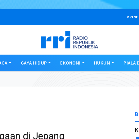
RRINE
AGA
GAYA HIDUP
EKONOMI
HUKUM
PIALA 
B
K
gaan di Jepang