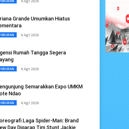
6 Agt 2026
HIBURAN
riana Grande Umumkan Hiatus
ementara
6 Agt 2026
HIBURAN
gensi Rumah Tangga Segera
ayang
6 Agt 2026
HIBURAN
engunjung Semarakkan Expo UMKM
ote Ndao
6 Agt 2026
HIBURAN
oreografi Laga Spider-Man: Brand
ew Day Digarap Tim Stunt Jackie