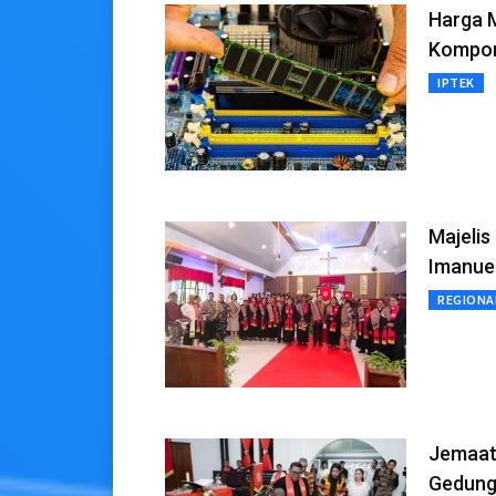
Harga M
Kompo
IPTEK
Majeli
Imanuel
REGIONA
Jemaat
Gedung