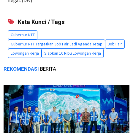
ilegal. (DW)
Kata Kunci / Tags
Gubernur NTT
Gubernur NTT Targetkan Job Fair Jadi Agenda Tetap
Job Fair
Lowongan Kerja
Siapkan 10 Ribu Lowongan Kerja
REKOMENDASI
BERITA