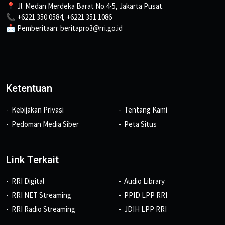
📍 Jl. Medan Merdeka Barat No.4-5, Jakarta Pusat.
📞 +6221 350 0584, +6221 351 1086
📩 Pemberitaan: beritapro3@rri.go.id
Ketentuan
Kebijakan Privasi
Tentang Kami
Pedoman Media Siber
Peta Situs
Link Terkait
RRI Digital
Audio Library
RRI NET Streaming
PPID LPP RRI
RRI Radio Streaming
JDIH LPP RRI