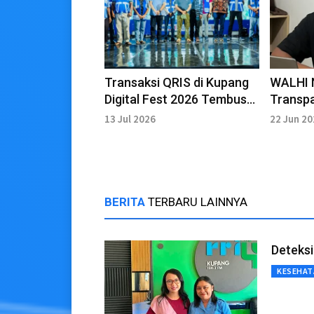
Transaksi QRIS di Kupang
WALHI 
Digital Fest 2026 Tembus
Transpa
9.870, UMKM Raih Rp157
Galanga
13 Jul 2026
22 Jun 2
Juta
Sikka
BERITA
TERBARU LAINNYA
Deteksi
KESEHAT