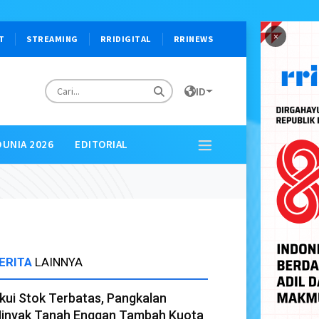
×
T
STREAMING
RRIDIGITAL
RRINEWS
ID
DUNIA 2026
EDITORIAL
ERITA
LAINNYA
kui Stok Terbatas, Pangkalan
inyak Tanah Enggan Tambah Kuota