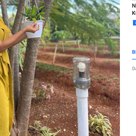
N
K
B
Da