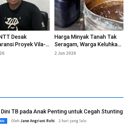
NTT Desak
Harga Minyak Tanah Tak
ransi Proyek Vila-
Seragam, Warga Keluhkan
n di Wairterang
Beban Rumah Tangga
026
2 Jun 2026
Makin Berat
 Dini TB pada Anak Penting untuk Cegah Stunting
Oleh
Jane Angriani Rohi
2 hari yang lalu
AN