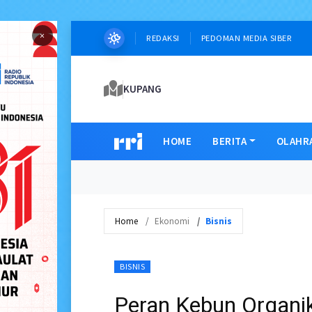
×
REDAKSI
PEDOMAN MEDIA SIBER
KUPANG
HOME
BERITA
OLAHR
Home
Ekonomi
Bisnis
BISNIS
Peran Kebun Organi