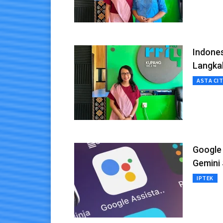
Indones
Langka
ASTA CI
Google 
Gemini 
IPTEK