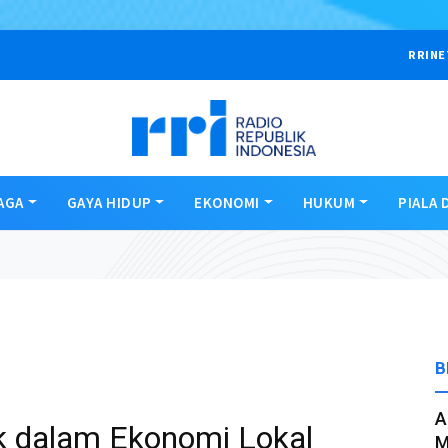
RRINE
AGA
GAYA HIDUP
EKONOMI
HUKUM
PIALA 
B
A
k dalam Ekonomi Lokal
M