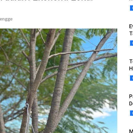
 Sengge
E
T
T
H
P
D
M