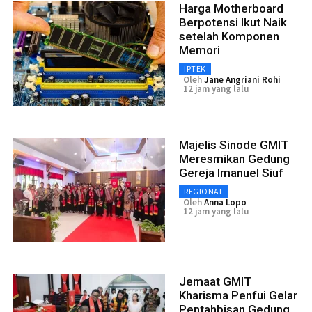
Harga Motherboard
Berpotensi Ikut Naik
setelah Komponen
Memori
IPTEK
Oleh
Jane Angriani Rohi
12 jam yang lalu
Majelis Sinode GMIT
Meresmikan Gedung
Gereja Imanuel Siuf
REGIONAL
Oleh
Anna Lopo
12 jam yang lalu
Jemaat GMIT
Kharisma Penfui Gelar
Pentahbisan Gedung