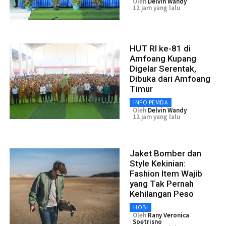
Oleh
Delvin Wandy
12 jam yang lalu
HUT RI ke-81 di
Amfoang Kupang
Digelar Serentak,
Dibuka dari Amfoang
Timur
INFO PEMDA
Oleh
Delvin Wandy
12 jam yang lalu
Jaket Bomber dan
Style Kekinian:
Fashion Item Wajib
yang Tak Pernah
Kehilangan Peso
HOBI
Oleh
Rany Veronica
Soetrisno