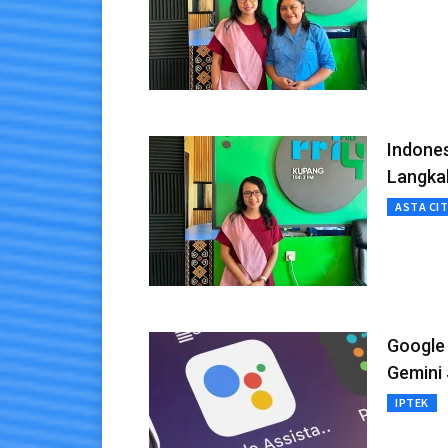
Indones
Langka
ASTA CI
Google 
Gemini 
IPTEK