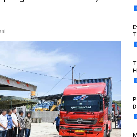
E
ani
T
T
H
P
D
M