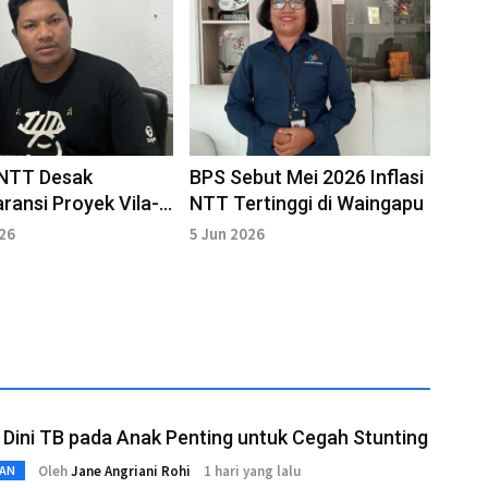
NTT Desak
BPS Sebut Mei 2026 Inflasi
ransi Proyek Vila-
NTT Tertinggi di Waingapu
n di Wairterang
026
5 Jun 2026
 Dini TB pada Anak Penting untuk Cegah Stunting
Oleh
Jane Angriani Rohi
1 hari yang lalu
AN