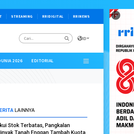
×
T
STREAMING
RRIDIGITAL
RRINEWS
ID
DUNIA 2026
EDITORIAL
ERITA
LAINNYA
kui Stok Terbatas, Pangkalan
inyak Tanah Enggan Tambah Kuota