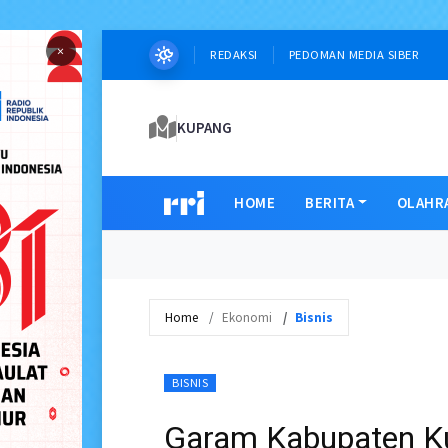
×
REDAKSI
PEDOMAN MEDIA SIBER
KUPANG
HOME
BERITA
OLAHR
Home
Ekonomi
Bisnis
BISNIS
Garam Kabupaten K