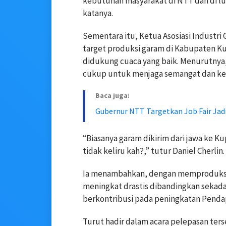
kebutuhan masyarakat di NTT dan di l
katanya.
Sementara itu, Ketua Asosiasi Industr
target produksi garam di Kabupaten Ku
didukung cuaca yang baik. Menurutnya
cukup untuk menjaga semangat dan keb
Baca juga:
Gubernur NTT Targetkan Job Fair Jad
“Biasanya garam dikirim dari jawa ke Ku
tidak keliru kah?,” tutur Daniel Cherlin.
Ia menambahkan, dengan memproduksi 
meningkat drastis dibandingkan sekadar
berkontribusi pada peningkatan Pendap
Turut hadir dalam acara pelepasan ter