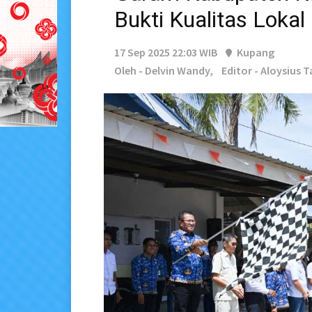
Bukti Kualitas Lokal
17 Sep 2025 22:03 WIB
Kupang
Oleh - Delvin Wandy,
Editor - Aloysius T