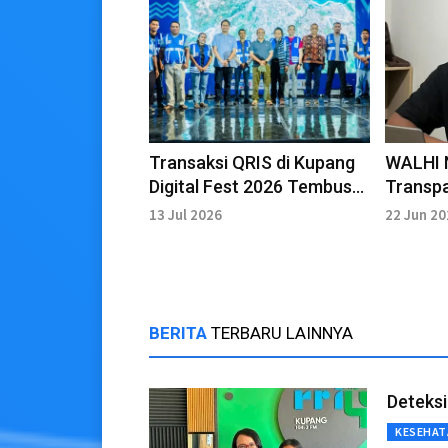
Transaksi QRIS di Kupang
WALHI 
Digital Fest 2026 Tembus
Transpa
9.870, UMKM Raih Rp157
Galanga
13 Jul 2026
22 Jun 2
Juta
Sikka
BERITA
TERBARU LAINNYA
Deteksi
KESEHAT