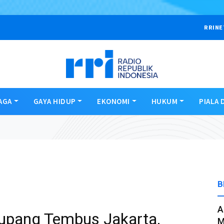
RRINE
AGA
GAYA HIDUP
EKONOMI
HUKUM
PIALA 
B
A
upang Tembus Jakarta,
M