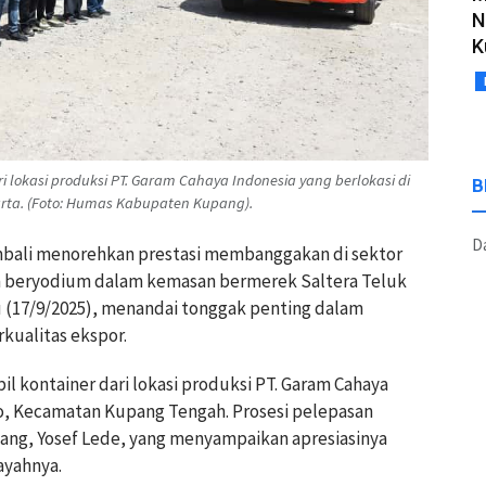
N
K
 lokasi produksi PT. Garam Cahaya Indonesia yang berlokasi di
B
rta. (Foto: Humas Kabupaten Kupang).
Da
ali menorehkan prestasi membanggakan di sektor
am beryodium dalam kemasan bermerek Saltera Teluk
u (17/9/2025), menandai tonggak penting dalam
kualitas ekspor.
il kontainer dari lokasi produksi PT. Garam Cahaya
lo, Kecamatan Kupang Tengah. Prosesi pelepasan
pang, Yosef Lede, yang menyampaikan apresiasinya
ayahnya.