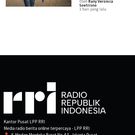
Oleh
Rany Veronica
Soetrisno
1 hari yang lalu
Kantor Pusat LPP RRI
Media radio berita online terpercaya - LPP RRI
📍 Jl. Medan Merdeka Barat No.4-5, Jakarta Pusat.