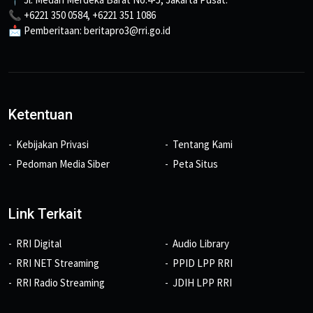
📞 +6221 350 0584, +6221 351 1086
📩 Pemberitaan: beritapro3@rri.go.id
Ketentuan
Kebijakan Privasi
Tentang Kami
Pedoman Media Siber
Peta Situs
Link Terkait
RRI Digital
Audio Library
RRI NET Streaming
PPID LPP RRI
RRI Radio Streaming
JDIH LPP RRI