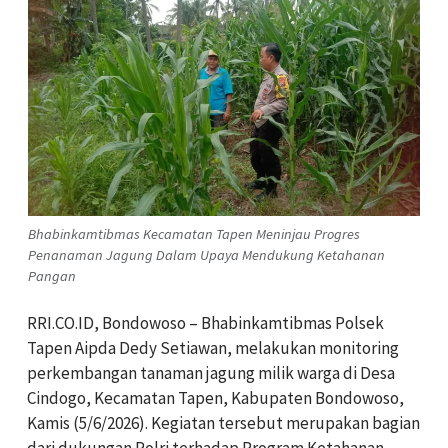
Bhabinkamtibmas Kecamatan Tapen Meninjau Progres
Penanaman Jagung Dalam Upaya Mendukung Ketahanan
Pangan
RRI.CO.ID, Bondowoso – Bhabinkamtibmas Polsek
Tapen Aipda Dedy Setiawan, melakukan monitoring
perkembangan tanaman jagung milik warga di Desa
Cindogo, Kecamatan Tapen, Kabupaten Bondowoso,
Kamis (5/6/2026). Kegiatan tersebut merupakan bagian
dari dukungan Polri terhadap Program Ketahanan