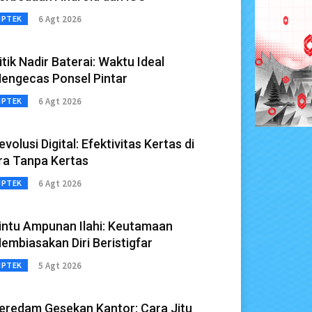
6 Agt 2026
IPTEK
itik Nadir Baterai: Waktu Ideal
engecas Ponsel Pintar
6 Agt 2026
IPTEK
evolusi Digital: Efektivitas Kertas di
ra Tanpa Kertas
6 Agt 2026
IPTEK
intu Ampunan Ilahi: Keutamaan
embiasakan Diri Beristigfar
5 Agt 2026
IPTEK
eredam Gesekan Kantor: Cara Jitu