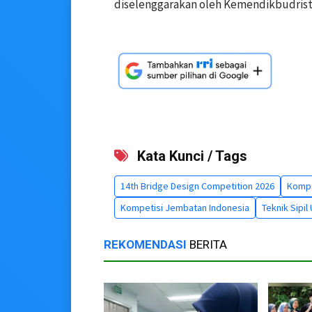
diselenggarakan oleh Kemendikbudrist
Kata Kunci / Tags
14th Bridge Design Competition 2026
Kompe
Kompetisi Jembatan Indonesia
Teknik Sipil
REKOMENDASI
BERITA