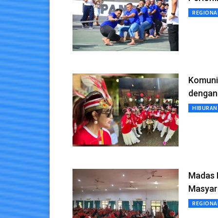
REGIONA
Komuni
dengan
HIBURAN
Madas 
Masyar
REGIONA