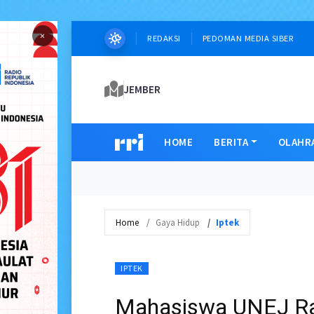
×
REDAKSI
PEDOMAN MEDIA SIBER
JEMBER
HOME
BERITA
OLAHR
Home
Gaya Hidup
Iptek
IPTEK
Mahasiswa UNEJ Rai