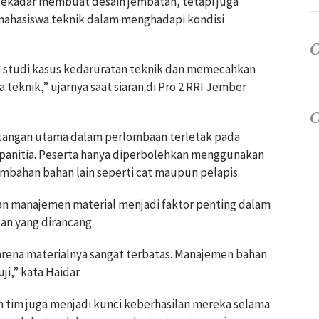
sekadar membuat desain jembatan, tetapi juga
ahasiswa teknik dalam menghadapi kondisi
n studi kasus kedaruratan teknik dan memecahkan
teknik,” ujarnya saat siaran di Pro 2 RRI Jember
tangan utama dalam perlombaan terletak pada
 panitia. Peserta hanya diperbolehkan menggunakan
ambahan bahan lain seperti cat maupun pelapis.
n manajemen material menjadi faktor penting dalam
n yang dirancang.
karena materialnya sangat terbatas. Manajemen bahan
i,” kata Haidar.
tim juga menjadi kunci keberhasilan mereka selama