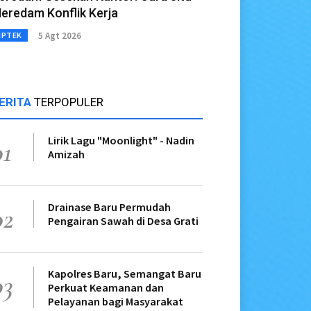
eredam Konflik Kerja
5 Agt 2026
IPTEK
ERITA
TERPOPULER
Lirik Lagu "Moonlight" - Nadin
01
Amizah
Drainase Baru Permudah
02
Pengairan Sawah di Desa Grati
Kapolres Baru, Semangat Baru
03
Perkuat Keamanan dan
Pelayanan bagi Masyarakat