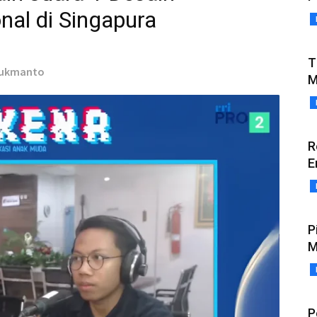
nal di Singapura
T
 Lukmanto
M
R
E
P
M
P