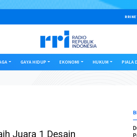
RRINE
AGA
GAYA HIDUP
EKONOMI
HUKUM
PIALA 
B
D
h Juara 1 Desain
P