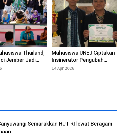
ahasiswa Thailand,
Mahasiswa UNEJ Ciptakan
ci Jember Jadi
Insinerator Pengubah
Lab Ekonomi Sirkuler
Limbah Jadi Listrik
6
14 Apr 2026
Banyuwangi Semarakkan HUT RI lewat Beragam
baan