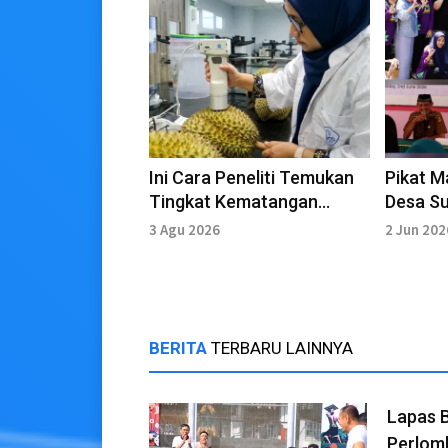
Ini Cara Peneliti Temukan
Pikat M
Tingkat Kematangan
Desa Su
Durian
Living 
3 Agu 2026
2 Jun 202
BERITA
TERBARU LAINNYA
Lapas 
Perlom