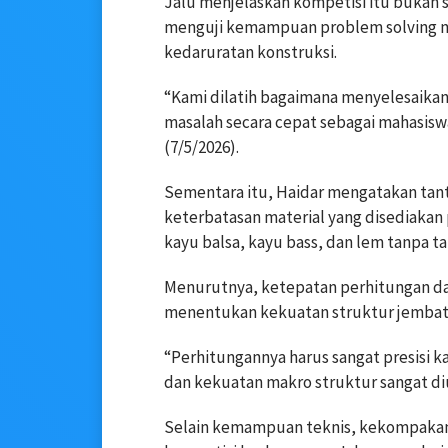
Jalu menjelaskan kompetisi itu bukan 
menguji kemampuan problem solving m
kedaruratan konstruksi.
“Kami dilatih bagaimana menyelesaika
masalah secara cepat sebagai mahasiswa 
(7/5/2026).
Sementara itu, Haidar mengatakan tan
keterbatasan material yang disediakan
kayu balsa, kayu bass, dan lem tanpa t
Menurutnya, ketepatan perhitungan da
menentukan kekuatan struktur jembata
“Perhitungannya harus sangat presisi 
dan kekuatan makro struktur sangat diuj
Selain kemampuan teknis, kekompakan 