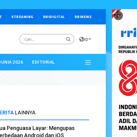
×
T
STREAMING
RRIDIGITAL
RRINEWS
ID
DUNIA 2026
EDITORIAL
ERITA
LAINNYA
ua Penguasa Layar: Mengupas
erbedaan Android dan iOS