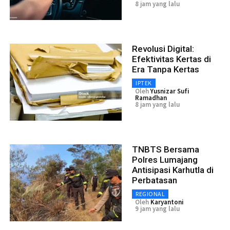
8 jam yang lalu
Revolusi Digital:
Efektivitas Kertas di
Era Tanpa Kertas
IPTEK
Oleh
Yusnizar Sufi
Ramadhan
8 jam yang lalu
TNBTS Bersama
Polres Lumajang
Antisipasi Karhutla di
Perbatasan
REGIONAL
Oleh
Karyantoni
9 jam yang lalu