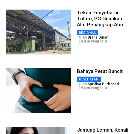
Tekan Penyebaran
Tolato, PG Gunakan
Alat Penangkap Abu
REGIONAL
Oleh
Diana Dinar
14 jam yang lalu
Bahaya Perut Buncit
KESEHATAN
Oleh
Apriliya Purbosari
14 jam yang lalu
Jantung Lemah, Kenali