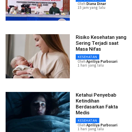
Oleh
Diana Dinar
15 jam yang lalu
Risiko Kesehatan yang
Sering Terjadi saat
Masa Nifas
KESEHATAN
Oleh
Apriliya Purbosari
1 hari yang lalu
Ketahui Penyebab
Ketindihan
Berdasarkan Fakta
Medis
KESEHATAN
Oleh
Apriliya Purbosari
1 hari yang lalu