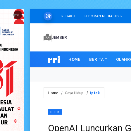
×
REDAKSI
PEDOMAN MEDIA SIBER
JEMBER
HOME
BERITA
OLAHR
Home
Gaya Hidup
Iptek
IPTEK
OpenAI Luncurkan GP