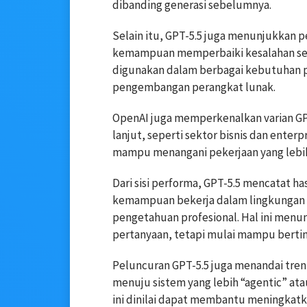
dibanding generasi sebelumnya.
Selain itu, GPT-5.5 juga menunjukkan 
kemampuan memperbaiki kesalahan seca
digunakan dalam berbagai kebutuhan p
pengembangan perangkat lunak.
OpenAI juga memperkenalkan varian GP
lanjut, seperti sektor bisnis dan enterp
mampu menangani pekerjaan yang lebih
Dari sisi performa, GPT-5.5 mencatat h
kemampuan bekerja dalam lingkungan 
pengetahuan profesional. Hal ini menu
pertanyaan, tetapi mulai mampu bertind
Peluncuran GPT-5.5 juga menandai tren
menuju sistem yang lebih “agentic” at
ini dinilai dapat membantu meningkatk