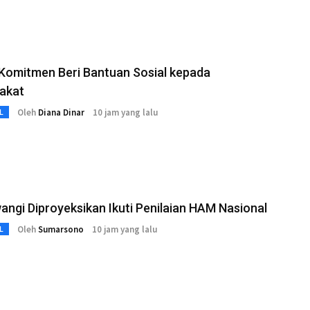
Komitmen Beri Bantuan Sosial kepada
akat
Oleh
Diana Dinar
10 jam yang lalu
L
ngi Diproyeksikan Ikuti Penilaian HAM Nasional
Oleh
Sumarsono
10 jam yang lalu
L