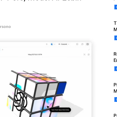
T
arsono
M
R
E
P
M
P