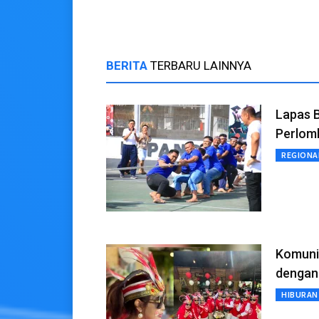
BERITA
TERBARU LAINNYA
Lapas 
Perlom
REGIONA
Komuni
dengan
HIBURAN