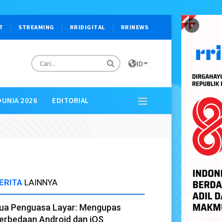
×
T
STREAMING
RRIDIGITAL
RRINEWS
ID
DUNIA 2026
EDITORIAL
ERITA
LAINNYA
ua Penguasa Layar: Mengupas
erbedaan Android dan iOS