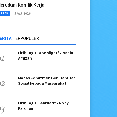
eredam Konflik Kerja
5 Agt 2026
IPTEK
ERITA
TERPOPULER
Lirik Lagu "Moonlight" - Nadin
01
Amizah
Madas Komitmen Beri Bantuan
02
Sosial kepada Masyarakat
Lirik Lagu "Februari" - Rony
03
Parulian