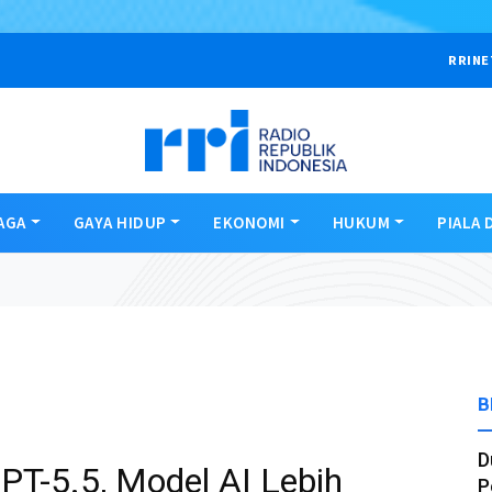
RRINE
AGA
GAYA HIDUP
EKONOMI
HUKUM
PIALA 
B
D
T-5.5, Model AI Lebih
P