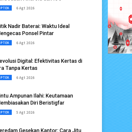
6 Agt 2026
IPTEK
itik Nadir Baterai: Waktu Ideal
engecas Ponsel Pintar
6 Agt 2026
IPTEK
evolusi Digital: Efektivitas Kertas di
ra Tanpa Kertas
6 Agt 2026
IPTEK
intu Ampunan Ilahi: Keutamaan
embiasakan Diri Beristigfar
5 Agt 2026
IPTEK
eredam Gesekan Kantor: Cara Jitu