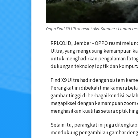
Oppo Find X9 Ultra resmi rilis. Sumber : Laman re
RRI.CO.ID, Jember - OPPO resmi melunc
Ultra, yang mengusung kemampuan kame
untuk menghadirkan pengalaman fotogr
dukungan teknologi optik dan komputa
Find X9 Ultra hadir dengan sistem kame
Perangkat ini dibekali lima kamera bel
gambar tinggi di berbagai kondisi. Sala
megapiksel dengan kemampuan zoom op
menghasilkan kualitas setara optik hingg
Selain itu, perangkat ini juga dilengk
mendukung pengambilan gambar dengan 