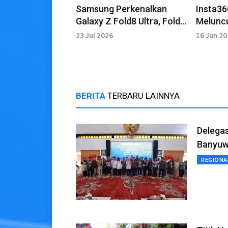
Samsung Perkenalkan
Insta36
Galaxy Z Fold8 Ultra, Fold8,
Meluncu
dan Flip8
8K Hasi
23 Jul 2026
16 Jun 2
Leica
BERITA
TERBARU LAINNYA
Delegas
Banyuw
REGIONA