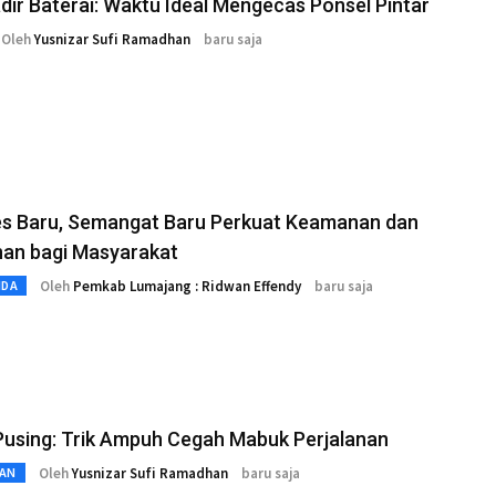
adir Baterai: Waktu Ideal Mengecas Ponsel Pintar
Oleh
Yusnizar Sufi Ramadhan
baru saja
es Baru, Semangat Baru Perkuat Keamanan dan
nan bagi Masyarakat
Oleh
Pemkab Lumajang : Ridwan Effendy
baru saja
MDA
Pusing: Trik Ampuh Cegah Mabuk Perjalanan
Oleh
Yusnizar Sufi Ramadhan
baru saja
AN