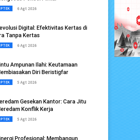
6 Agt 2026
IPTEK
evolusi Digital: Efektivitas Kertas di
ra Tanpa Kertas
6 Agt 2026
IPTEK
intu Ampunan Ilahi: Keutamaan
embiasakan Diri Beristigfar
5 Agt 2026
IPTEK
eredam Gesekan Kantor: Cara Jitu
eredam Konflik Kerja
5 Agt 2026
IPTEK
inergi Profesional: Membangun