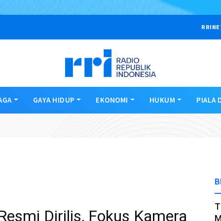
RRINE
AGA
GAYA HIDUP
EKONOMI
HUKUM
PIALA 
B
T
Resmi Dirilis, Fokus Kamera
M