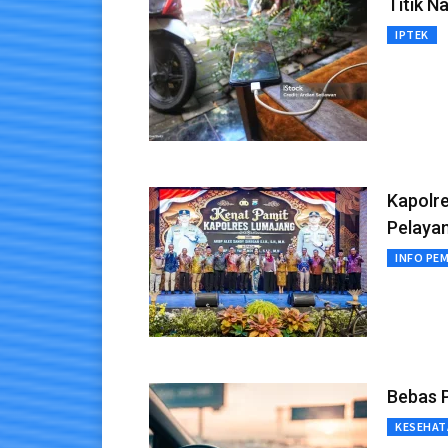
Titik N
IPTEK
Kapolr
Pelaya
INFO PE
Bebas 
KESEHAT