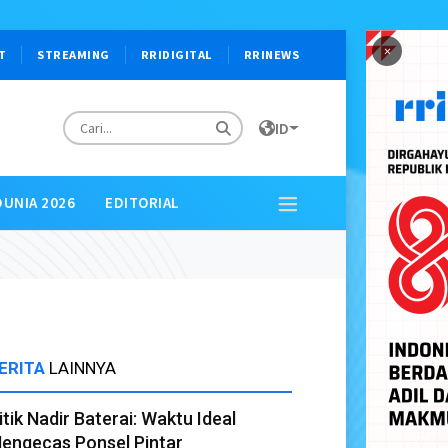
×
T
STREAMING
RRIDIGITAL
RRINEWS
ID
DUNIA 2026
EDITORIAL
ERITA
LAINNYA
itik Nadir Baterai: Waktu Ideal
engecas Ponsel Pintar