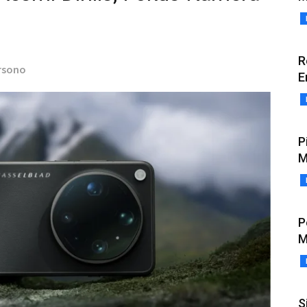
R
rsono
E
P
M
P
M
S