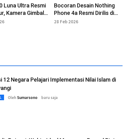
0 Luna Ultra Resmi
Bocoran Desain Nothing
r, Kamera Gimbal
Phone 4a Resmi Dirilis di
l Kolaborasi dengan
Kanal Youtube
026
28 Feb 2026
i 12 Negara Pelajari Implementasi Nilai Islam di
angi
Oleh
Sumarsono
baru saja
L