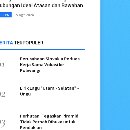
ubungan Ideal Atasan dan Bawahan
5 Agt 2026
IPTEK
ERITA
TERPOPULER
Perusahaan Slovakia Perluas
01
Kerja Sama Vokasi ke
Poliwangi
Lirik Lagu "Utara - Selatan" -
02
Ungu
Perhutani Tegaskan Piramid
03
Tidak Pernah Dibuka untuk
Pendakian