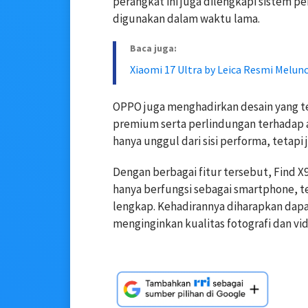
perangkat ini juga dilengkapi sistem p
digunakan dalam waktu lama.
Baca juga:
Xiaomi 17 Ultra by Leica Resmi Mel
OPPO juga menghadirkan desain yang ter
premium serta perlindungan terhadap a
hanya unggul dari sisi performa, tetap
Dengan berbagai fitur tersebut, Find X9
hanya berfungsi sebagai smartphone, te
lengkap. Kehadirannya diharapkan da
menginginkan kualitas fotografi dan vid