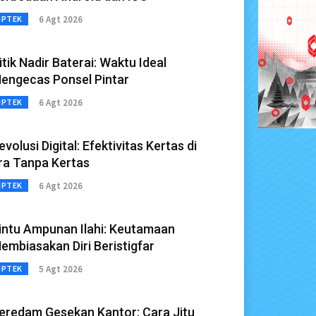
6 Agt 2026
IPTEK
itik Nadir Baterai: Waktu Ideal
engecas Ponsel Pintar
6 Agt 2026
IPTEK
evolusi Digital: Efektivitas Kertas di
ra Tanpa Kertas
6 Agt 2026
IPTEK
intu Ampunan Ilahi: Keutamaan
embiasakan Diri Beristigfar
5 Agt 2026
IPTEK
eredam Gesekan Kantor: Cara Jitu