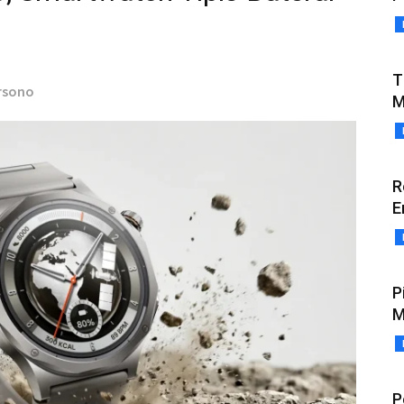
T
rsono
M
R
E
P
M
P