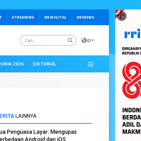
×
T
STREAMING
RRIDIGITAL
RRINEWS
ID
DUNIA 2026
EDITORIAL
ERITA
LAINNYA
ua Penguasa Layar: Mengupas
erbedaan Android dan iOS