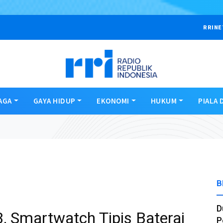
RRINE
AGA
GAYA HIDUP
EKONOMI
HUKUM
PIALA 
B
D
, Smartwatch Tipis Baterai
P