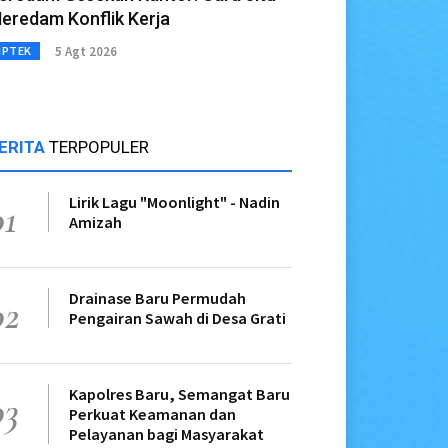
eredam Konflik Kerja
5 Agt 2026
IPTEK
ERITA
TERPOPULER
Lirik Lagu "Moonlight" - Nadin
01
Amizah
Drainase Baru Permudah
02
Pengairan Sawah di Desa Grati
Kapolres Baru, Semangat Baru
03
Perkuat Keamanan dan
Pelayanan bagi Masyarakat