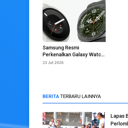
Samsung Resmi
Perkenalkan Galaxy Watch
Ultra2 dan Watch9
23 Jul 2026
BERITA
TERBARU LAINNYA
Lapas 
Perlom