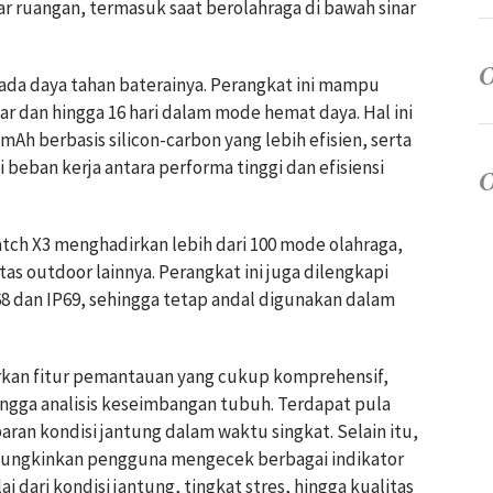
r ruangan, termasuk saat berolahraga di bawah sinar
da daya tahan baterainya. Perangkat ini mampu
ar dan hingga 16 hari dalam mode hemat daya. Hal ini
Ah berbasis silicon-carbon yang lebih efisien, serta
eban kerja antara performa tinggi dan efisiensi
ch X3 menghadirkan lebih dari 100 mode olahraga,
itas outdoor lainnya. Perangkat ini juga dilengkapi
P68 dan IP69, sehingga tetap andal digunakan dalam
rkan fitur pemantauan yang cukup komprehensif,
hingga analisis keseimbangan tubuh. Terdapat pula
an kondisi jantung dalam waktu singkat. Selain itu,
mungkinkan pengguna mengecek berbagai indikator
 dari kondisi jantung, tingkat stres, hingga kualitas