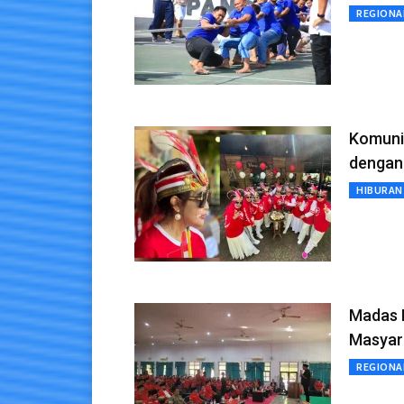
REGIONA
Komuni
dengan
HIBURAN
Madas 
Masyar
REGIONA