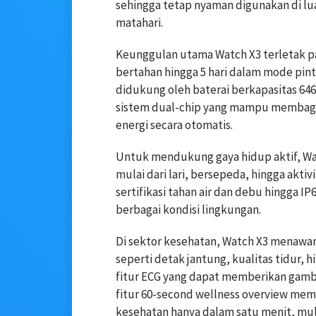
sehingga tetap nyaman digunakan di lua
matahari.
Keunggulan utama Watch X3 terletak pa
bertahan hingga 5 hari dalam mode pint
didukung oleh baterai berkapasitas 646m
sistem dual-chip yang mampu membagi b
energi secara otomatis.
Untuk mendukung gaya hidup aktif, Wat
mulai dari lari, bersepeda, hingga aktiv
sertifikasi tahan air dan debu hingga I
berbagai kondisi lingkungan.
Di sektor kesehatan, Watch X3 menawa
seperti detak jantung, kualitas tidur, 
fitur ECG yang dapat memberikan gambar
fitur 60-second wellness overview me
kesehatan hanya dalam satu menit, mulai