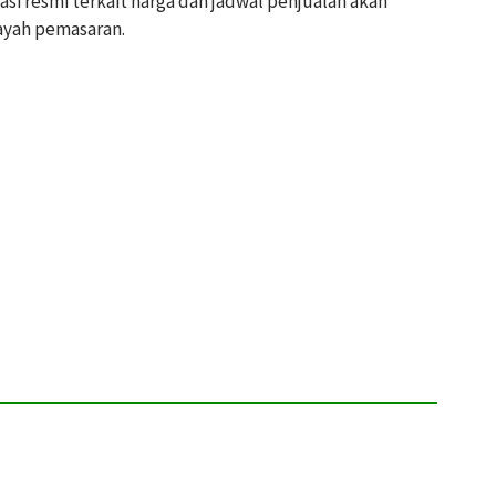
asi resmi terkait harga dan jadwal penjualan akan
ayah pemasaran.