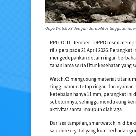
Oppo Watch X3 dengan durabilitas tinggi. Sumbe
RRI.CO.ID, Jember - OPPO resmi mempe
rilis pers pada 21 April 2026. Perangkat 
mengedepankan desain ringan berbahan
tahan lama serta fitur kesehatan yang 
Watch X3 mengusung material titanium 
tinggi namun tetap ringan dan nyaman 
ketebalan hanya 11 mm, perangkat ini d
sebelumnya, sehingga mendukung keny
aktivitas santai maupun olahraga.
Dari sisi tampilan, smartwatch ini dibe
sapphire crystal yang kuat terhadap gor