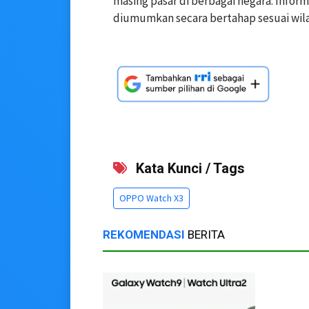
masing pasar di berbagai negara. Inform
diumumkan secara bertahap sesuai wil
Kata Kunci / Tags
OPPO Watch X3
REKOMENDASI
BERITA