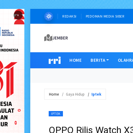
×
REDAKSI
PEDOMAN MEDIA SIBER
JEMBER
HOME
BERITA
OLAHR
Home
Gaya Hidup
Iptek
IPTEK
OPPO Rilis Watch X3