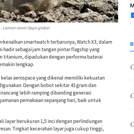
M
r : Laman resmi Oppo global
rkenalkan smartwatch terbarunya, Watch X3, dalam
B
ini hadir sebagai jam tangan pintar flagship yang
 titanium, dipadukan dengan performa baterai
semakin lengkap.
kelas aerospace yang dikenal memiliki kekuatan
digunakan. Dengan bobot sekitar 43 gram dan
irancang lebih ramping dibanding generasi
amanan pemakaian sepanjang hari, baik untuk
kali layar berukuran 1,5 inci dengan perlindungan
esan. Tingkat kecerahan layar juga cukup tinggi,