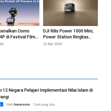
rkenalkan Osmo
DJI Rilis Power 1000 Mini,
4P di Festival Film
Power Station Ringkas
 2026
1kWh
026
22 Apr 2026
i 12 Negara Pelajari Implementasi Nilai Islam di
angi
Oleh
Sumarsono
7 jam yang lalu
L