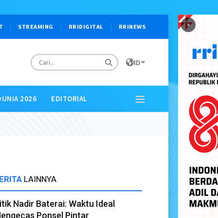
×
T
STREAMING
RRIDIGITAL
RRINEWS
ID
DUNIA 2026
EDITORIAL
ERITA
LAINNYA
itik Nadir Baterai: Waktu Ideal
engecas Ponsel Pintar