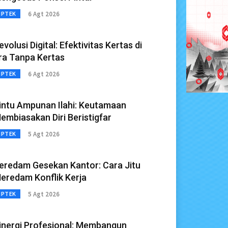
6 Agt 2026
IPTEK
evolusi Digital: Efektivitas Kertas di
ra Tanpa Kertas
6 Agt 2026
IPTEK
intu Ampunan Ilahi: Keutamaan
embiasakan Diri Beristigfar
5 Agt 2026
IPTEK
eredam Gesekan Kantor: Cara Jitu
eredam Konflik Kerja
5 Agt 2026
IPTEK
inergi Profesional: Membangun