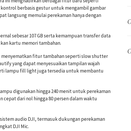
 ini menghadirkan berbagai fitur baru seperti
a kontrol berbasis gestur untuk mengambil gambar
apat langsung memulai perekaman hanya dengan
ternal sebesar 107 GB serta kemampuan transfer data
ukan kartu memori tambahan.
a menyematkan fitur tambahan seperti slow shutter
beautify yang dapat menyesuaikan tampilan wajah
rti lampu fill light juga tersedia untuk membantu
mampu digunakan hingga 240 menit untuk perekaman
n cepat dari nol hingga 80 persen dalam waktu
osistem audio DJI, termasuk dukungan perekaman
gkat DJI Mic.