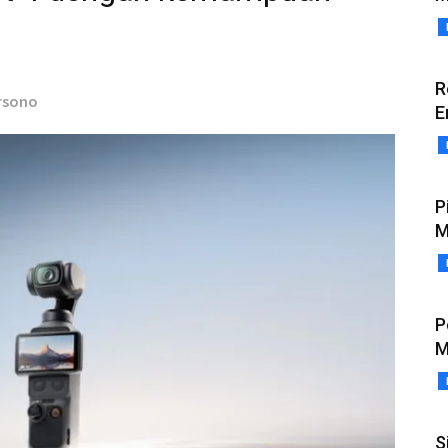
R
rsono
E
P
M
P
M
S