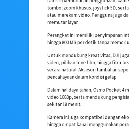
Dari sisi kemudahan penggunaan, kamera
tombol zoom khusus, joystick 5D, sert
atau merekam video. Pengguna juga d
memutar layar.
Perangkat ini memiliki penyimpanan in
hingga 800 MB per detik tanpa memerl
Untuk mendukung kreativitas, DJI jug
video, pilihan tone film, hingga fitur 
secara natural. Aksesori tambahan sepe
pencahayaan dalam kondisi gelap.
Dalam hal daya tahan, Osmo Pocket 4 
video 1080p, serta mendukung pengisia
sekitar 18 menit.
Kamera ini juga kompatibel dengan ek
hingga empat kanal menggunakan peran