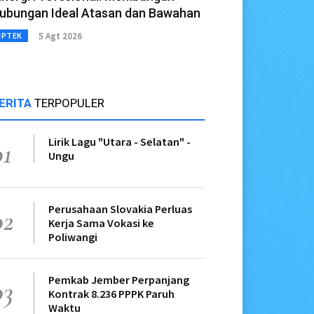
ubungan Ideal Atasan dan Bawahan
5 Agt 2026
IPTEK
ERITA
TERPOPULER
Lirik Lagu "Utara - Selatan" -
01
Ungu
Perusahaan Slovakia Perluas
02
Kerja Sama Vokasi ke
Poliwangi
Pemkab Jember Perpanjang
03
Kontrak 8.236 PPPK Paruh
Waktu