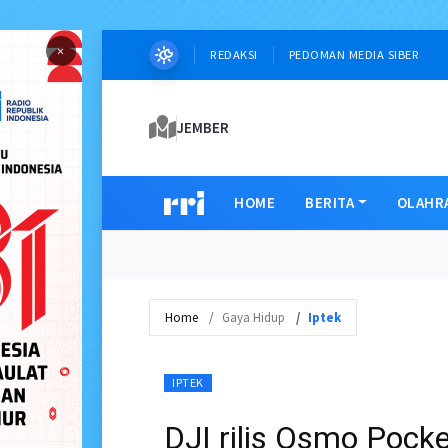
×
REDAKSI
PEDOMAN MEDIA SIBER
JEMBER
HOME
BERITA
OLAHR
Home
Gaya Hidup
Iptek
IPTEK
DJI rilis Osmo Poc