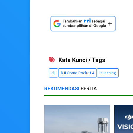
Kata Kunci / Tags
dji
DJI Osmo Pocket 4
launching
REKOMENDASI
BERITA