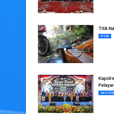
Titik N
IPTEK
Kapolr
Pelaya
INFO PE