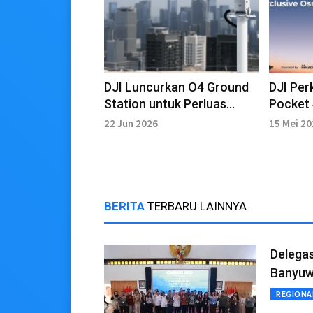
DJI Luncurkan O4 Ground
DJI Pe
Station untuk Perluas
Pocket 
Jangkauan Operasi Drone
Cannes
22 Jun 2026
15 Mei 2
Enterprise
BERITA
TERBARU LAINNYA
Delegas
Banyuw
REGIONA