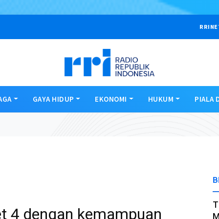
RRINE
AGA
GAYA HIDUP
EKONOMI
HUKUM
PIALA 
B
T
ket 4 dengan kemampuan
M