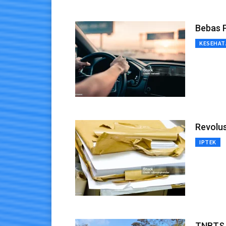
Bebas 
KESEHAT
Revolus
IPTEK
TNBTS B