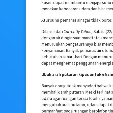
kusen dapat membantu menjaga suhu rua
menekan kebocoran udara dan bisa mema
Atur suhu pemanas air agar tidak boros
Dilansir dari
Currently Yahoo,
Sabtu (22/1
dengan air dingin saat mandi atau menc
Menurunkan pengaturannya bisa memba
kenyamanan. Banyak pemanas air otomati
kebutuhan sehari-hari. Dengan menurun
dapat menghemat penggunaan energi sec
Ubah arah putaran kipas untuk efisie
Banyak orang tidak menyadari bahwa kip
membalik arah putaran. Meski terlihat 
udara agar ruangan terasa lebih nyam
mengubah arah putaran, udara dapat di
bermanfaat pada ruangan berplafon ting