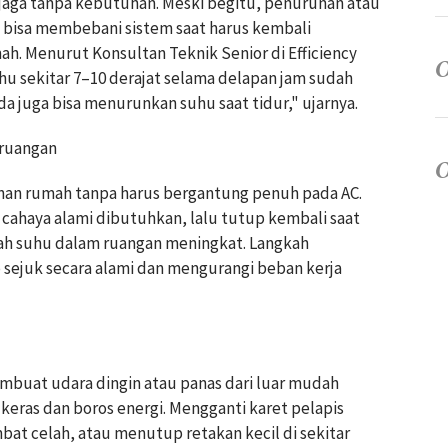
jaga tanpa kebutuhan. Meski begitu, penurunan atau
 bisa membebani sistem saat harus kembali
. Menurut Konsultan Teknik Senior di Efficiency
 sekitar 7–10 derajat selama delapan jam sudah
 juga bisa menurunkan suhu saat tidur," ujarnya.
 ruangan
an rumah tanpa harus bergantung penuh pada AC.
ka cahaya alami dibutuhkan, lalu tutup kembali saat
h suhu dalam ruangan meningkat. Langkah
sejuk secara alami dan mengurangi beban kerja
membuat udara dingin atau panas dari luar mudah
 keras dan boros energi. Mengganti karet pelapis
t celah, atau menutup retakan kecil di sekitar