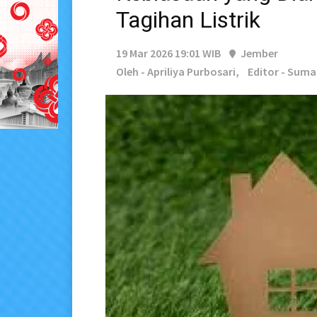
Tagihan Listrik
19 Mar 2026 19:01 WIB
Jember
Oleh - Apriliya Purbosari,
Editor - Sum