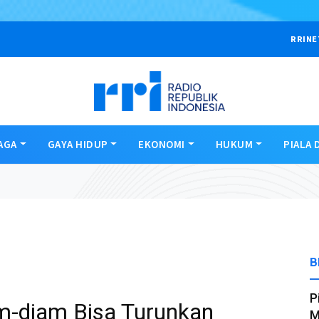
RRINE
AGA
GAYA HIDUP
EKONOMI
HUKUM
PIALA 
B
P
m-diam Bisa Turunkan
M