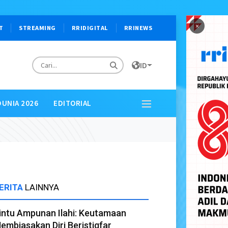
×
T
STREAMING
RRIDIGITAL
RRINEWS
ID
DUNIA 2026
EDITORIAL
ERITA
LAINNYA
intu Ampunan Ilahi: Keutamaan
embiasakan Diri Beristigfar