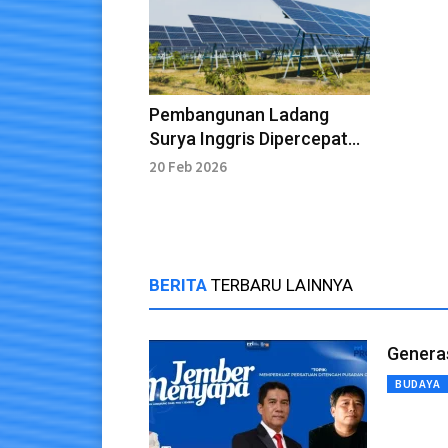
Pembangunan Ladang
Surya Inggris Dipercepat
setelah Lelang
20 Feb 2026
BERITA
TERBARU LAINNYA
Genera
BUDAYA