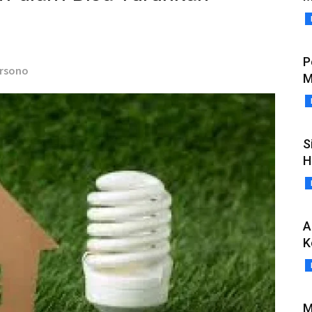
P
arsono
M
S
H
A
K
M