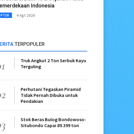
emerdekaan Indonesia
4 Agt 2026
IPTEK
ERITA
TERPOPULER
Truk Angkut 2 Ton Serbuk Kayu
01
Terguling
Perhutani Tegaskan Piramid
02
Tidak Pernah Dibuka untuk
Pendakian
Stok Beras Bulog Bondowoso-
03
Situbondo Capai 89.399 ton