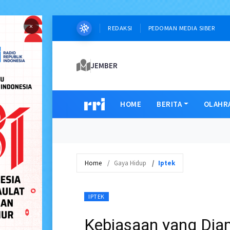
×
REDAKSI
PEDOMAN MEDIA SIBER
JEMBER
HOME
BERITA
OLAHR
Home
Gaya Hidup
Iptek
IPTEK
Kebiasaan yang Dia