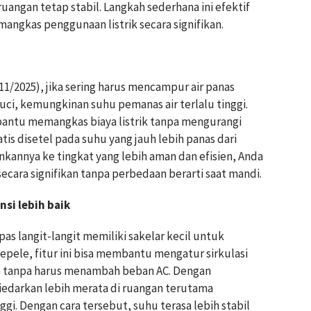
ngan tetap stabil. Langkah sederhana ini efektif
ngkas penggunaan listrik secara signifikan.
1/2025), jika sering harus mencampur air panas
uci, kemungkinan suhu pemanas air terlalu tinggi.
ntu memangkas biaya listrik tanpa mengurangi
s disetel pada suhu yang jauh lebih panas dari
kannya ke tingkat yang lebih aman dan efisien, Anda
ara signifikan tanpa perbedaan berarti saat mandi.
nsi lebih baik
as langit-langit memiliki sakelar kecil untuk
sepele, fitur ini bisa membantu mengatur sirkulasi
an tanpa harus menambah beban AC. Dengan
edarkan lebih merata di ruangan terutama
gi. Dengan cara tersebut, suhu terasa lebih stabil