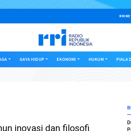
RRINE
AGA
GAYA HIDUP
EKONOMI
HUKUM
PIALA 
B
D
un inovasi dan filosofi
P