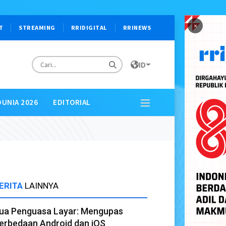
×
T
STREAMING
RRIDIGITAL
RRINEWS
ID
DUNIA 2026
EDITORIAL
ERITA
LAINNYA
ua Penguasa Layar: Mengupas
erbedaan Android dan iOS