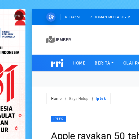
×
REDAKSI
PEDOMAN MEDIA SIBER
JEMBER
HOME
BERITA
OLAHR
Home
Gaya Hidup
Iptek
IPTEK
Apple rayakan 50 tah