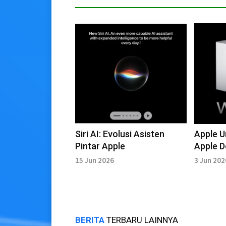
Siri AI: Evolusi Asisten
Apple 
Pintar Apple
Apple D
di WWD
15 Jun 2026
3 Jun 202
BERITA
TERBARU LAINNYA