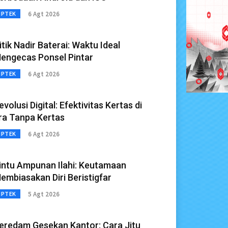
6 Agt 2026
IPTEK
itik Nadir Baterai: Waktu Ideal
engecas Ponsel Pintar
6 Agt 2026
IPTEK
evolusi Digital: Efektivitas Kertas di
ra Tanpa Kertas
6 Agt 2026
IPTEK
intu Ampunan Ilahi: Keutamaan
embiasakan Diri Beristigfar
5 Agt 2026
IPTEK
eredam Gesekan Kantor: Cara Jitu