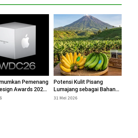
Umumkan Pemenang
Potensi Kulit Pisang
esign Awards 2026
Lumajang sebagai Bahan
C26
Baku Obat
6
31 Mei 2026