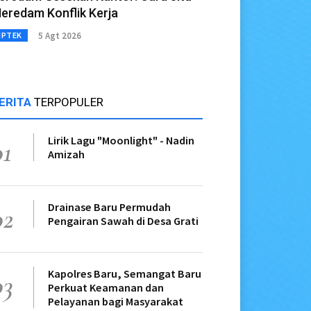
eredam Konflik Kerja
5 Agt 2026
IPTEK
ERITA
TERPOPULER
Lirik Lagu "Moonlight" - Nadin
01
Amizah
Drainase Baru Permudah
02
Pengairan Sawah di Desa Grati
Kapolres Baru, Semangat Baru
03
Perkuat Keamanan dan
Pelayanan bagi Masyarakat