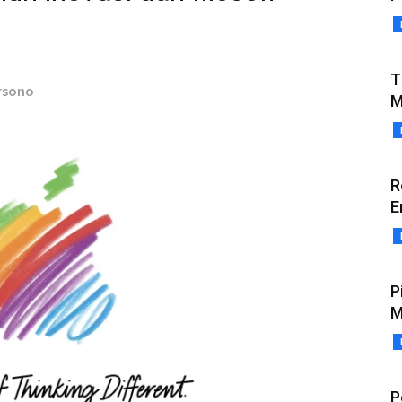
T
rsono
M
R
E
P
M
P