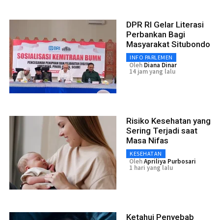
DPR RI Gelar Literasi
Perbankan Bagi
Masyarakat Situbondo
INFO PARLEMEN
Oleh
Diana Dinar
14 jam yang lalu
Risiko Kesehatan yang
Sering Terjadi saat
Masa Nifas
KESEHATAN
Oleh
Apriliya Purbosari
1 hari yang lalu
Ketahui Penyebab