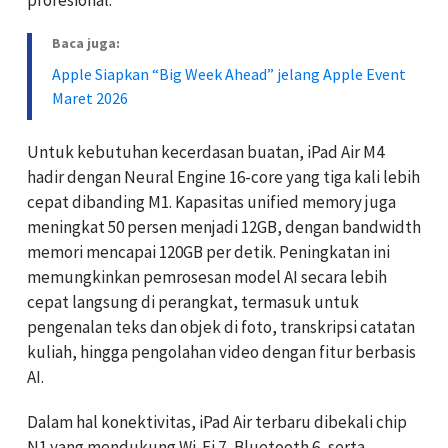
profesional.
Baca juga:
Apple Siapkan “Big Week Ahead” jelang Apple Event
Maret 2026
Untuk kebutuhan kecerdasan buatan, iPad Air M4
hadir dengan Neural Engine 16-core yang tiga kali lebih
cepat dibanding M1. Kapasitas unified memory juga
meningkat 50 persen menjadi 12GB, dengan bandwidth
memori mencapai 120GB per detik. Peningkatan ini
memungkinkan pemrosesan model AI secara lebih
cepat langsung di perangkat, termasuk untuk
pengenalan teks dan objek di foto, transkripsi catatan
kuliah, hingga pengolahan video dengan fitur berbasis
AI.
Dalam hal konektivitas, iPad Air terbaru dibekali chip
N1 yang mendukung Wi-Fi 7, Bluetooth 6, serta