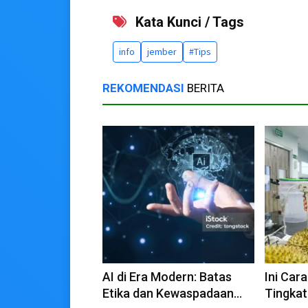
Kata Kunci / Tags
info
jember
#Tips
REKOMENDASI
BERITA
AI di Era Modern: Batas
Ini Car
Etika dan Kewaspadaan
Tingka