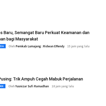
es Baru, Semangat Baru Perkuat Keamanan dan
nan bagi Masyarakat
Oleh
Pemkab Lumajang : Ridwan Effendy
15 jam yang lalu
MDA
Pusing: Trik Ampuh Cegah Mabuk Perjalanan
Oleh
Yusnizar Sufi Ramadhan
18 jam yang lalu
AN