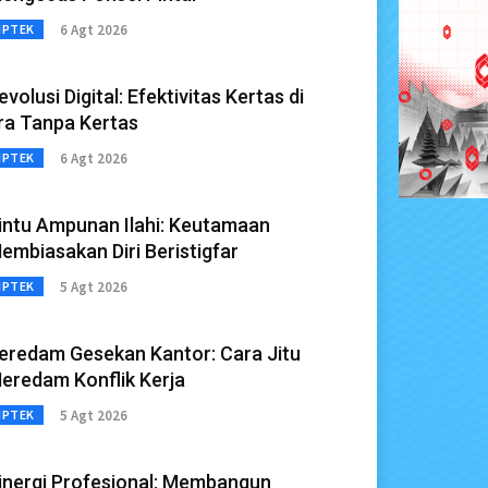
6 Agt 2026
IPTEK
evolusi Digital: Efektivitas Kertas di
ra Tanpa Kertas
6 Agt 2026
IPTEK
intu Ampunan Ilahi: Keutamaan
embiasakan Diri Beristigfar
5 Agt 2026
IPTEK
eredam Gesekan Kantor: Cara Jitu
eredam Konflik Kerja
5 Agt 2026
IPTEK
inergi Profesional: Membangun