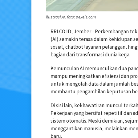
ilustrasi AI. foto: pexels.com
RRI.CO.ID, Jember - Perkembangan tekno
(AI) semakin terasa dalam kehidupan seh
sosial, chatbot layanan pelanggan, hing
bagian dari transformasi dunia kerja.
Kemunculan AI memunculkan dua pandanga
mampu meningkatkan efisiensi dan pro
untuk mengolah data dalam jumlah besa
membantu pengambilan keputusan berbas
Di sisi lain, kekhawatiran muncul terk
Pekerjaan yang bersifat repetitif dan ad
sistem otomatis. Meski demikian, seju
menggantikan manusia, melainkan meng
baru.