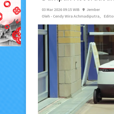
03 Mar 2026 09:15 WIB
Jember
Oleh - Cendy Wira Achmadiputra,
Edito