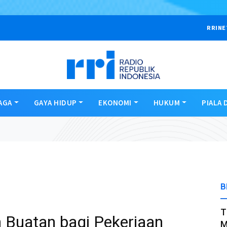
RRINE
AGA
GAYA HIDUP
EKONOMI
HUKUM
PIALA 
B
T
Buatan bagi Pekerjaan
M