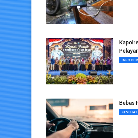
Kapolr
Pelaya
INFO PE
Bebas 
KESEHAT