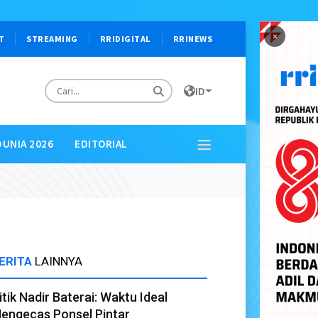
×
T
STREAMING
RRIDIGITAL
RRINEWS
ID
DUNIA 2026
EDITORIAL
ERITA
LAINNYA
itik Nadir Baterai: Waktu Ideal
engecas Ponsel Pintar