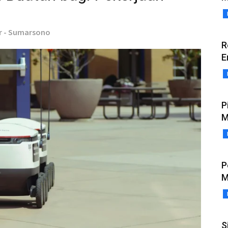
r - Sumarsono
R
E
P
M
P
M
S