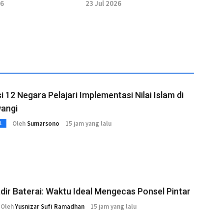
dan Flip8
26
23 Jul 2026
i 12 Negara Pelajari Implementasi Nilai Islam di
angi
Oleh
Sumarsono
15 jam yang lalu
L
adir Baterai: Waktu Ideal Mengecas Ponsel Pintar
Oleh
Yusnizar Sufi Ramadhan
15 jam yang lalu