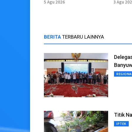
Digital
Durian
5 Agu 2026
3 Agu 20
BERITA
TERBARU LAINNYA
Delegas
Banyuw
REGIONA
Titik N
IPTEK