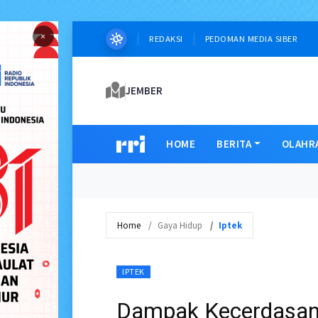
×
REDAKSI
PEDOMAN MEDIA SIBER
JEMBER
HOME
BERITA
OLAHR
Home
Gaya Hidup
Iptek
IPTEK
Dampak Kecerdasan 