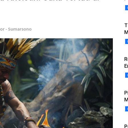
T
tor - Sumarsono
M
R
E
P
M
P