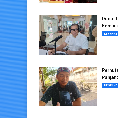
Donor 
Kemanu
KESEHAT
Perhut
Panjan
REGIONA