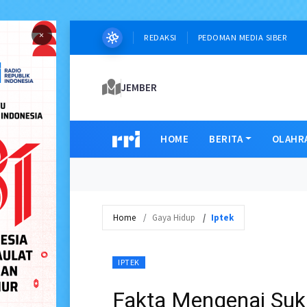
×
REDAKSI
PEDOMAN MEDIA SIBER
JEMBER
HOME
BERITA
OLAHR
Home
Gaya Hidup
Iptek
IPTEK
Fakta Mengenai Suku