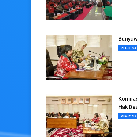
Banyuwa
REGIONA
Komnas
Hak Da
REGIONA