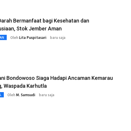
Darah Bermanfaat bagi Kesehatan dan
siaan, Stok Jember Aman
Oleh
Lita Puspitasari
baru saja
AN
ani Bondowoso Siaga Hadapi Ancaman Kemarau
g, Waspada Karhutla
Oleh
M. Samsudi
baru saja
L