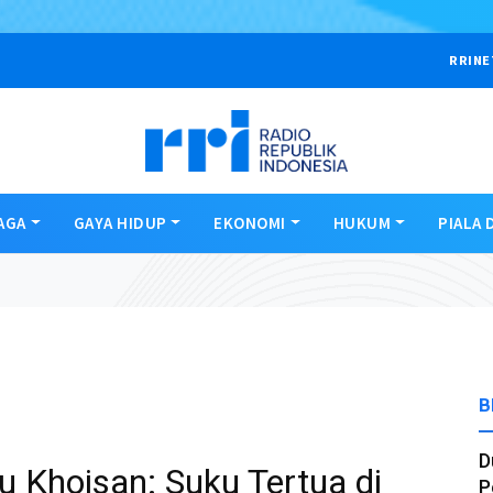
RRINE
AGA
GAYA HIDUP
EKONOMI
HUKUM
PIALA 
B
D
 Khoisan: Suku Tertua di
P