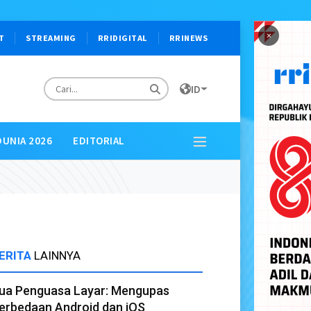
×
T
STREAMING
RRIDIGITAL
RRINEWS
ID
DUNIA 2026
EDITORIAL
ERITA
LAINNYA
ua Penguasa Layar: Mengupas
erbedaan Android dan iOS