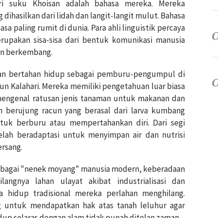
ari suku Khoisan adalah bahasa mereka. Mereka
ihasilkan dari lidah dan langit-langit mulut. Bahasa
asa paling rumit di dunia. Para ahli linguistik percaya
rupakan sisa-sisa dari bentuk komunikasi manusia
rn berkembang.
san bertahan hidup sebagai pemburu-pengumpul di
run Kalahari. Mereka memiliki pengetahuan luar biasa
mengenal ratusan jenis tanaman untuk makanan dan
 berujung racun yang berasal dari larva kumbang
tuk berburu atau mempertahankan diri. Dari segi
elah beradaptasi untuk menyimpan air dan nutrisi
ersang.
bagai "nenek moyang" manusia modern, keberadaan
langnya lahan ulayat akibat industrialisasi dan
a hidup tradisional mereka perlahan menghilang.
g untuk mendapatkan hak atas tanah leluhur agar
up selaras dengan alam tidak punah ditelan zaman.