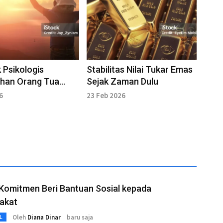
Psikologis
Stabilitas Nilai Tukar Emas
han Orang Tua
Sejak Zaman Dulu
ap Anak
6
23 Feb 2026
Komitmen Beri Bantuan Sosial kepada
akat
Oleh
Diana Dinar
baru saja
L