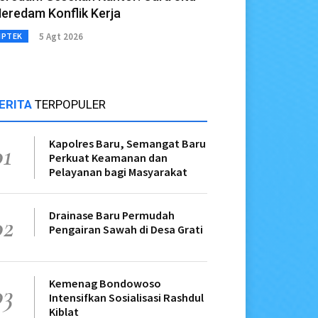
eredam Konflik Kerja
5 Agt 2026
IPTEK
ERITA
TERPOPULER
Kapolres Baru, Semangat Baru
01
Perkuat Keamanan dan
Pelayanan bagi Masyarakat
Drainase Baru Permudah
02
Pengairan Sawah di Desa Grati
Kemenag Bondowoso
03
Intensifkan Sosialisasi Rashdul
Kiblat