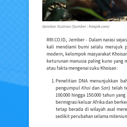
Gambar Ilustrasi (Sumber : freepik.com)
RRI.CO.ID, Jember - Dalam narasi seja
kali mendiami bumi selalu merujuk p
modern, kelompok masyarakat Khoisan di
keturunan manusia paling kuno yang ma
atau fakta mengenai suku Khoisan :
Penelitian DNA menunjukkan ba
pengumpul
Khoi
dan
San
) telah 
100.000 hingga 150.000 tahun yang 
bermigrasi keluar Afrika dan berk
tetap berada di wilayah asal mer
sedikit perubahan selama mileniu