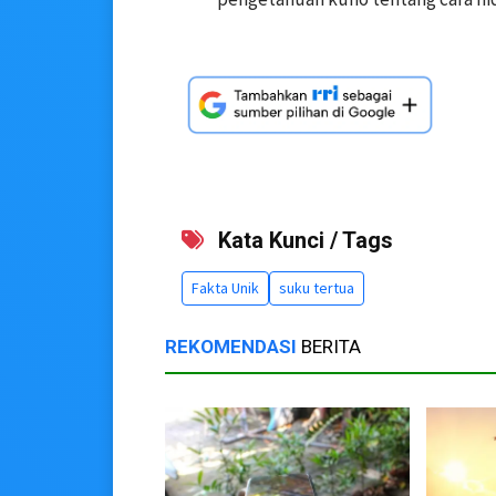
Kata Kunci / Tags
Fakta Unik
suku tertua
REKOMENDASI
BERITA