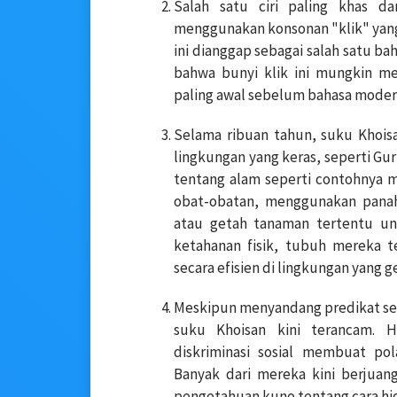
Salah satu ciri paling khas d
menggunakan konsonan "klik" yang d
ini dianggap sebagai salah satu bah
bahwa bunyi klik ini mungkin me
paling awal sebelum bahasa mode
Selama ribuan tahun, suku Khoi
lingkungan yang keras, seperti Gu
tentang alam seperti contohnya 
obat-obatan, menggunakan panah
atau getah tanaman tertentu un
ketahanan fisik, tubuh mereka t
secara efisien di lingkungan yang g
Meskipun menyandang predikat se
suku Khoisan kini terancam. Hi
diskriminasi sosial membuat pol
Banyak dari mereka kini berjuan
pengetahuan kuno tentang cara hid