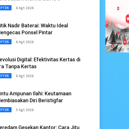
6 Agt 2026
IPTEK
itik Nadir Baterai: Waktu Ideal
engecas Ponsel Pintar
6 Agt 2026
IPTEK
evolusi Digital: Efektivitas Kertas di
ra Tanpa Kertas
6 Agt 2026
IPTEK
intu Ampunan Ilahi: Keutamaan
embiasakan Diri Beristigfar
5 Agt 2026
IPTEK
eredam Gesekan Kantor: Cara Jitu