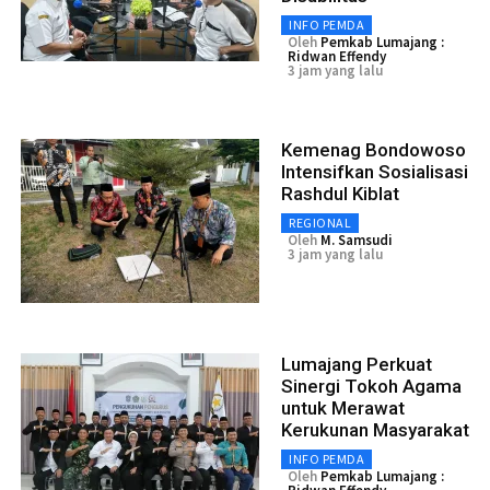
INFO PEMDA
Oleh
Pemkab Lumajang :
Ridwan Effendy
3 jam yang lalu
Kemenag Bondowoso
Intensifkan Sosialisasi
Rashdul Kiblat
REGIONAL
Oleh
M. Samsudi
3 jam yang lalu
Lumajang Perkuat
Sinergi Tokoh Agama
untuk Merawat
Kerukunan Masyarakat
INFO PEMDA
Oleh
Pemkab Lumajang :