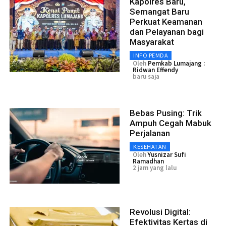
Kapolres Baru,
Semangat Baru
Perkuat Keamanan
dan Pelayanan bagi
Masyarakat
INFO PEMDA
Oleh
Pemkab Lumajang :
Ridwan Effendy
baru saja
Bebas Pusing: Trik
Ampuh Cegah Mabuk
Perjalanan
KESEHATAN
Oleh
Yusnizar Sufi
Ramadhan
2 jam yang lalu
Revolusi Digital:
Efektivitas Kertas di