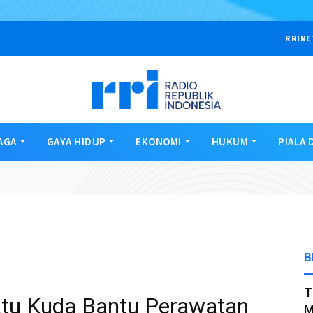
RRINE
AGA
GAYA HIDUP
EKONOMI
HUKUM
PIALA 
B
T
tu Kuda Bantu Perawatan
M