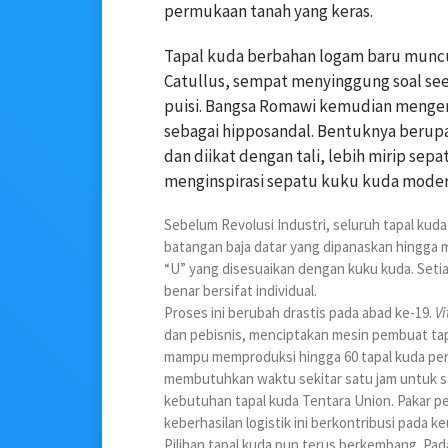
permukaan tanah yang keras.
Tapal kuda berbahan logam baru muncu
Catullus, sempat menyinggung soal see
puisi. Bangsa Romawi kemudian mengem
sebagai hipposandal. Bentuknya berup
dan diikat dengan tali, lebih mirip sep
menginspirasi sepatu kuku kuda modern
Sebelum Revolusi Industri, seluruh tapal kuda
batangan baja datar yang dipanaskan hingga m
“U” yang disesuaikan dengan kuku kuda. Setia
benar bersifat individual.
Proses ini berubah drastis pada abad ke-19.
Vi
dan pebisnis, menciptakan mesin pembuat tap
mampu memproduksi hingga 60 tapal kuda per 
membutuhkan waktu sekitar satu jam untuk s
kebutuhan tapal kuda Tentara Union. Pakar 
keberhasilan logistik ini berkontribusi pada 
Pilihan tapal kuda pun terus berkembang. Pa