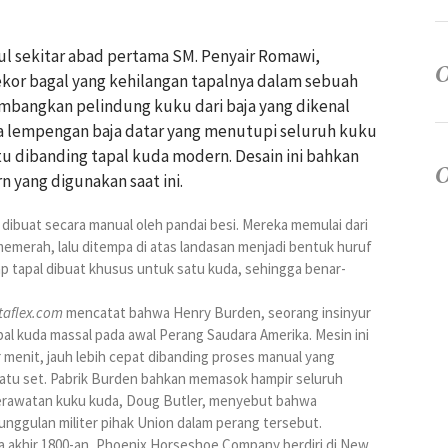
l sekitar abad pertama SM. Penyair Romawi,
kor bagal yang kehilangan tapalnya dalam sebuah
bangkan pelindung kuku dari baja yang dikenal
a lempengan baja datar yang menutupi seluruh kuku
atu dibanding tapal kuda modern. Desain ini bahkan
 yang digunakan saat ini.
 dibuat secara manual oleh pandai besi. Mereka memulai dari
emerah, lalu ditempa di atas landasan menjadi bentuk huruf
p tapal dibuat khusus untuk satu kuda, sehingga benar-
taflex.com
mencatat bahwa Henry Burden, seorang insinyur
al kuda massal pada awal Perang Saudara Amerika. Mesin ini
menit, jauh lebih cepat dibanding proses manual yang
atu set. Pabrik Burden bahkan memasok hampir seluruh
perawatan kuku kuda, Doug Butler, menyebut bahwa
keunggulan militer pihak Union dalam perang tersebut.
da akhir 1800-an, Phoenix Horseshoe Company berdiri di New