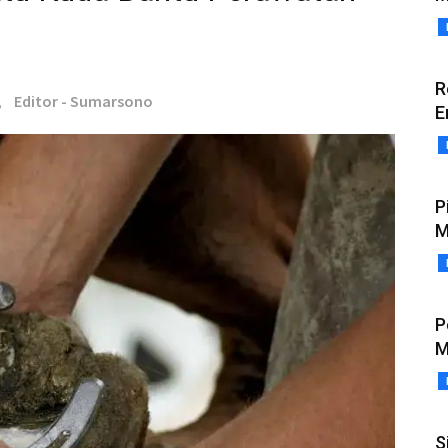
R
,
Editor - Sumarsono
E
P
M
P
M
S