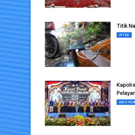
Titik N
IPTEK
Kapolr
Pelaya
INFO PE