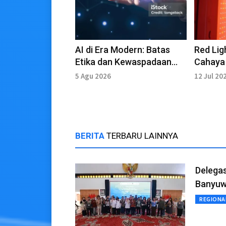
AI di Era Modern: Batas
Red Lig
Etika dan Kewaspadaan
Cahaya
Digital
Beraga
5 Agu 2026
12 Jul 20
Keseha
BERITA
TERBARU LAINNYA
Delegas
Banyuw
REGIONA