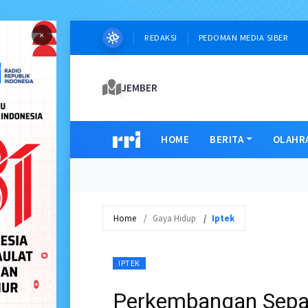
×
REDAKSI
PEDOMAN MEDIA SIBER
JEMBER
HOME
BERITA
OLAHR
Home
Gaya Hidup
Iptek
IPTEK
Perkembangan Sepa