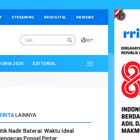
×
T
STREAMING
RRIDIGITAL
RRINEWS
ID
DUNIA 2026
EDITORIAL
ERITA
LAINNYA
itik Nadir Baterai: Waktu Ideal
engecas Ponsel Pintar