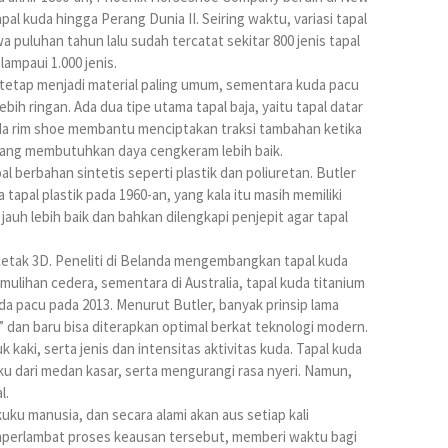
al kuda hingga Perang Dunia II. Seiring waktu, variasi tapal
puluhan tahun lalu sudah tercatat sekitar 800 jenis tapal
lampaui 1.000 jenis.
 tetap menjadi material paling umum, sementara kuda pacu
ih ringan. Ada dua tipe utama tapal baja, yaitu tapal datar
ada rim shoe membantu menciptakan traksi tambahan ketika
 yang membutuhkan daya cengkeram lebih baik.
 berbahan sintetis seperti plastik dan poliuretan. Butler
al plastik pada 1960-an, yang kala itu masih memiliki
auh lebih baik dan bahkan dilengkapi penjepit agar tapal
cetak 3D. Peneliti di Belanda mengembangkan tapal kuda
ulihan cedera, sementara di Australia, tapal kuda titanium
da pacu pada 2013. Menurut Butler, banyak prinsip lama
 dan baru bisa diterapkan optimal berkat teknologi modern.
kaki, serta jenis dan intensitas aktivitas kuda. Tapal kuda
u dari medan kasar, serta mengurangi rasa nyeri. Namun,
l.
kuku manusia, dan secara alami akan aus setiap kali
erlambat proses keausan tersebut, memberi waktu bagi