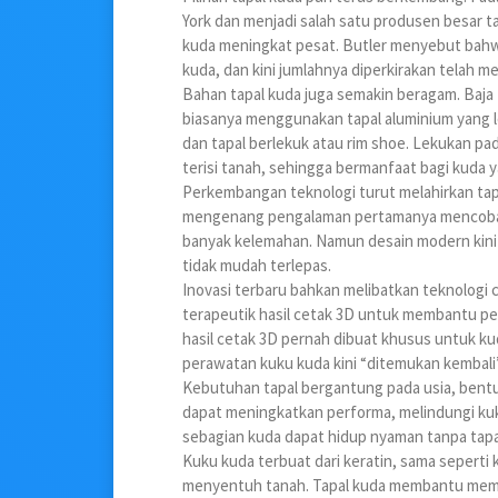
York dan menjadi salah satu produsen besar tap
kuda meningkat pesat. Butler menyebut bahwa 
kuda, dan kini jumlahnya diperkirakan telah me
Bahan tapal kuda juga semakin beragam. Baja
biasanya menggunakan tapal aluminium yang leb
dan tapal berlekuk atau rim shoe. Lekukan p
terisi tanah, sehingga bermanfaat bagi kuda
Perkembangan teknologi turut melahirkan tapal
mengenang pengalaman pertamanya mencoba tap
banyak kelemahan. Namun desain modern kini j
tidak mudah terlepas.
Inovasi terbaru bahkan melibatkan teknologi 
terapeutik hasil cetak 3D untuk membantu pem
hasil cetak 3D pernah dibuat khusus untuk ku
perawatan kuku kuda kini “ditemukan kembali”
Kebutuhan tapal bergantung pada usia, bentuk 
dapat meningkatkan performa, melindungi kuk
sebagian kuda dapat hidup nyaman tanpa tapa
Kuku kuda terbuat dari keratin, sama seperti 
menyentuh tanah. Tapal kuda membantu memp