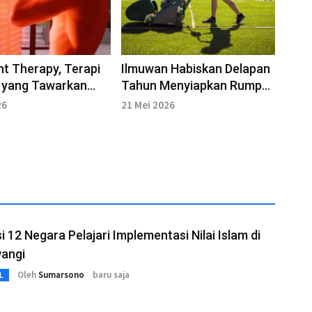
ht Therapy, Terapi
Ilmuwan Habiskan Delapan
 yang Tawarkan
Tahun Menyiapkan Rumput
m Manfaat
Lapangan untuk Piala
26
21 Mei 2026
tan
Dunia 2026
i 12 Negara Pelajari Implementasi Nilai Islam di
angi
Oleh
Sumarsono
baru saja
L