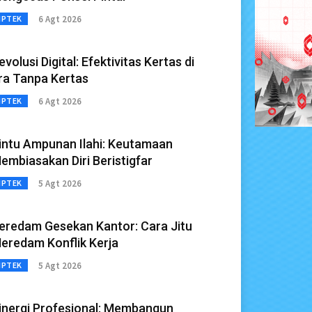
6 Agt 2026
IPTEK
evolusi Digital: Efektivitas Kertas di
ra Tanpa Kertas
6 Agt 2026
IPTEK
intu Ampunan Ilahi: Keutamaan
embiasakan Diri Beristigfar
5 Agt 2026
IPTEK
eredam Gesekan Kantor: Cara Jitu
eredam Konflik Kerja
5 Agt 2026
IPTEK
inergi Profesional: Membangun