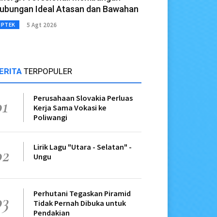
ubungan Ideal Atasan dan Bawahan
5 Agt 2026
IPTEK
ERITA
TERPOPULER
Perusahaan Slovakia Perluas
01
Kerja Sama Vokasi ke
Poliwangi
Lirik Lagu "Utara - Selatan" -
02
Ungu
Perhutani Tegaskan Piramid
03
Tidak Pernah Dibuka untuk
Pendakian