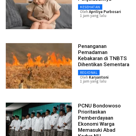
KESEHATAN
Oleh
Apriliya Purbosari
1 jam yang lalu
Penanganan
Pemadaman
Kebakaran di TNBTS
Dihentikan Sementara
REGIONAL
Oleh
Karyantoni
1 jam yang lalu
PCNU Bondowoso
Prioritaskan
Pemberdayaan
Ekonomi Warga
Memasuki Abad
Kedua NU