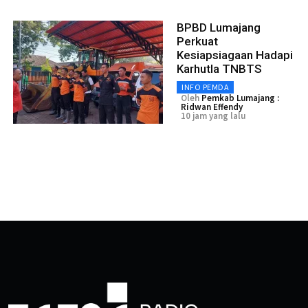
BPBD Lumajang
Perkuat
Kesiapsiagaan Hadapi
Karhutla TNBTS
INFO PEMDA
Oleh
Pemkab Lumajang :
Ridwan Effendy
10 jam yang lalu