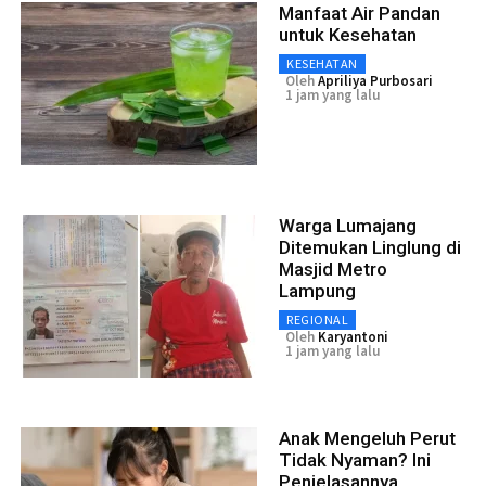
Manfaat Air Pandan
untuk Kesehatan
KESEHATAN
Oleh
Apriliya Purbosari
1 jam yang lalu
Warga Lumajang
Ditemukan Linglung di
Masjid Metro
Lampung
REGIONAL
Oleh
Karyantoni
1 jam yang lalu
Anak Mengeluh Perut
Tidak Nyaman? Ini
Penjelasannya