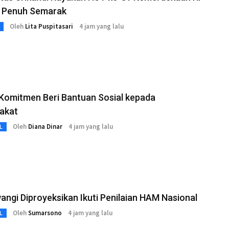
 Penuh Semarak
Oleh
Lita Puspitasari
4 jam yang lalu
Komitmen Beri Bantuan Sosial kepada
akat
Oleh
Diana Dinar
4 jam yang lalu
L
ngi Diproyeksikan Ikuti Penilaian HAM Nasional
Oleh
Sumarsono
4 jam yang lalu
L