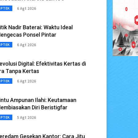
6 Agt 2026
IPTEK
itik Nadir Baterai: Waktu Ideal
engecas Ponsel Pintar
6 Agt 2026
IPTEK
evolusi Digital: Efektivitas Kertas di
ra Tanpa Kertas
6 Agt 2026
IPTEK
intu Ampunan Ilahi: Keutamaan
embiasakan Diri Beristigfar
5 Agt 2026
IPTEK
eredam Gesekan Kantor: Cara Jitu