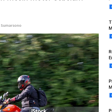
T
 - Sumarsono
M
R
E
P
M
P