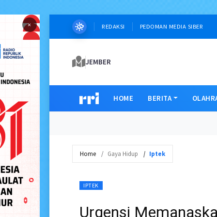
×
REDAKSI
PEDOMAN MEDIA SIBER
JEMBER
HOME
BERITA
OLAHR
Home
Gaya Hidup
Iptek
IPTEK
Urgensi Memanaska