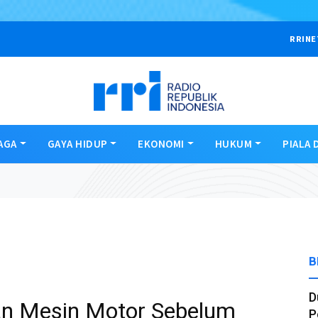
RRINE
AGA
GAYA HIDUP
EKONOMI
HUKUM
PIALA 
B
D
n Mesin Motor Sebelum
P