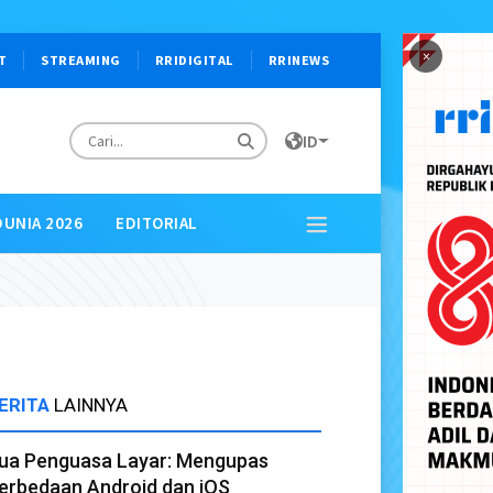
×
T
STREAMING
RRIDIGITAL
RRINEWS
ID
DUNIA 2026
EDITORIAL
ERITA
LAINNYA
ua Penguasa Layar: Mengupas
erbedaan Android dan iOS