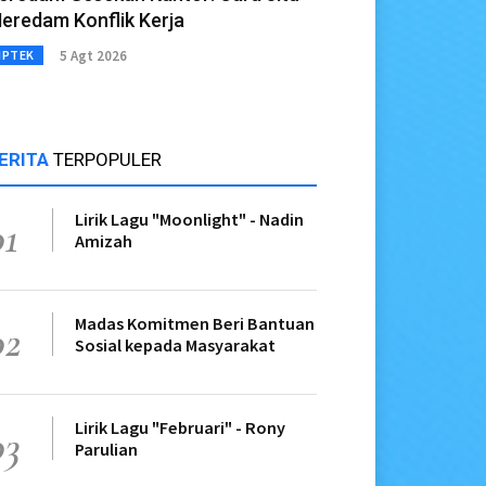
eredam Konflik Kerja
5 Agt 2026
IPTEK
ERITA
TERPOPULER
Lirik Lagu "Moonlight" - Nadin
01
Amizah
Madas Komitmen Beri Bantuan
02
Sosial kepada Masyarakat
Lirik Lagu "Februari" - Rony
03
Parulian