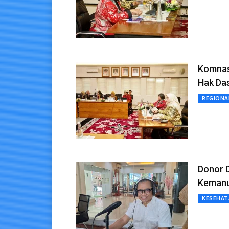
Komnas
Hak Da
REGIONA
Donor 
Kemanu
KESEHAT