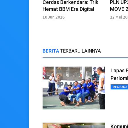
Cerdas Berkendara: Trik
PLN UP3
Hemat BBM Era Digital
MOVE 2
Langsu
10 Jun 2026
22 Mei 2
Kendara
BERITA
TERBARU LAINNYA
Lapas 
Perlom
REGIONA
Komuni