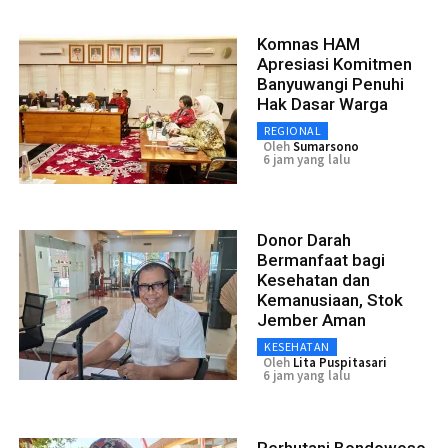
Komnas HAM
Apresiasi Komitmen
Banyuwangi Penuhi
Hak Dasar Warga
REGIONAL
Oleh
Sumarsono
6 jam yang lalu
Donor Darah
Bermanfaat bagi
Kesehatan dan
Kemanusiaan, Stok
Jember Aman
KESEHATAN
Oleh
Lita Puspitasari
6 jam yang lalu
Perhutani Bondowoso