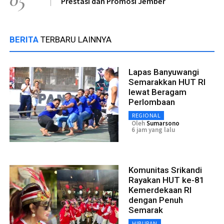
Prestasi dan Promosi Jember
BERITA
TERBARU LAINNYA
Lapas Banyuwangi
Semarakkan HUT RI
lewat Beragam
Perlombaan
REGIONAL
Oleh
Sumarsono
6 jam yang lalu
Komunitas Srikandi
Rayakan HUT ke-81
Kemerdekaan RI
dengan Penuh
Semarak
HIBURAN