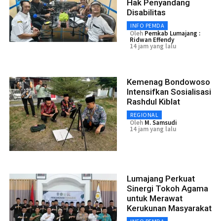
Hak Penyandang
Disabilitas
INFO PEMDA
Oleh
Pemkab Lumajang :
Ridwan Effendy
14 jam yang lalu
Kemenag Bondowoso
Intensifkan Sosialisasi
Rashdul Kiblat
REGIONAL
Oleh
M. Samsudi
14 jam yang lalu
Lumajang Perkuat
Sinergi Tokoh Agama
untuk Merawat
Kerukunan Masyarakat