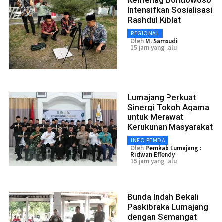
Kemenag Bondowoso
Intensifkan Sosialisasi
Rashdul Kiblat
REGIONAL
Oleh
M. Samsudi
15 jam yang lalu
Lumajang Perkuat
Sinergi Tokoh Agama
untuk Merawat
Kerukunan Masyarakat
INFO PEMDA
Oleh
Pemkab Lumajang :
Ridwan Effendy
15 jam yang lalu
Bunda Indah Bekali
Paskibraka Lumajang
dengan Semangat