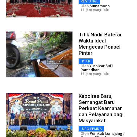
REGIONAL
Oleh
Sumarsono
11 jam yang lalu
Titik Nadir Baterai:
Waktu Ideal
Mengecas Ponsel
Pintar
IPTEK
Oleh
Yusnizar Sufi
Ramadhan
11 jam yang lalu
Kapolres Baru,
Semangat Baru
Perkuat Keamanan
dan Pelayanan bagi
Masyarakat
INFO PEMDA
Oleh
Pemkab Lumajang :