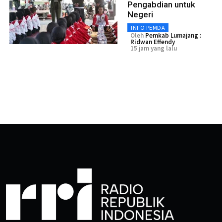
Pengabdian untuk
Negeri
INFO PEMDA
Oleh
Pemkab Lumajang :
Ridwan Effendy
15 jam yang lalu