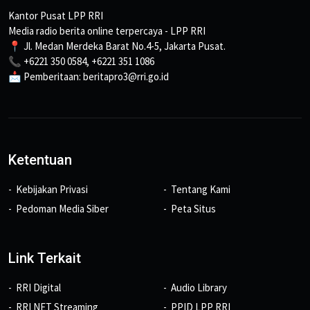
Kantor Pusat LPP RRI
Media radio berita online terpercaya - LPP RRI
📍 Jl. Medan Merdeka Barat No.4-5, Jakarta Pusat.
📞 +6221 350 0584, +6221 351 1086
📩 Pemberitaan: beritapro3@rri.go.id
Ketentuan
Kebijakan Privasi
Tentang Kami
Pedoman Media Siber
Peta Situs
Link Terkait
RRI Digital
Audio Library
RRI NET Streaming
PPID LPP RRI