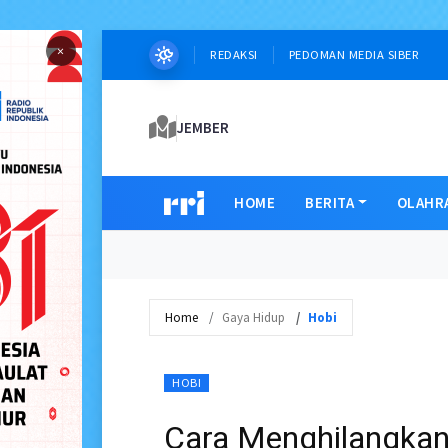
×
REDAKSI
PEDOMAN MEDIA SIBER
JEMBER
HOME
BERITA
OLAHR
Home
Gaya Hidup
Hobi
HOBI
Cara Menghilangkan