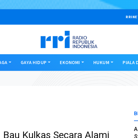
RRINE
AGA
GAYA HIDUP
EKONOMI
HUKUM
PIALA 
B
A
 Bau Kulkas Secara Alami
S