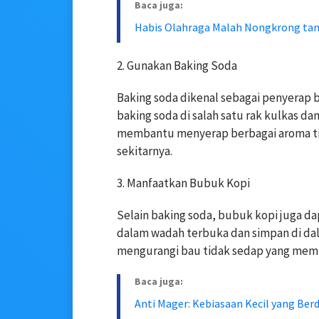
Baca juga:
Habis Olahraga Malah Nongkrong tan
2. Gunakan Baking Soda
Baking soda dikenal sebagai penyerap b
baking soda di salah satu rak kulkas da
membantu menyerap berbagai aroma t
sekitarnya.
3. Manfaatkan Bubuk Kopi
Selain baking soda, bubuk kopi juga d
dalam wadah terbuka dan simpan di da
mengurangi bau tidak sedap yang mem
Baca juga:
Anti Mager: Kebiasaan Kecil yang Be