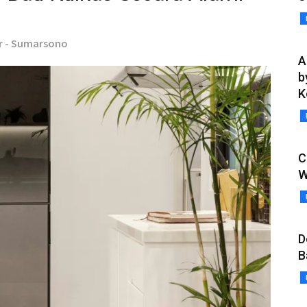
r - Sumarsono
A
b
K
C
W
D
B