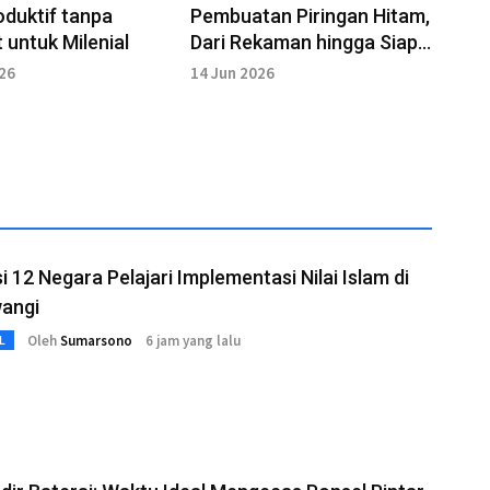
oduktif tanpa
Pembuatan Piringan Hitam,
 untuk Milenial
Dari Rekaman hingga Siap
Didengarkan
026
14 Jun 2026
i 12 Negara Pelajari Implementasi Nilai Islam di
angi
Oleh
Sumarsono
6 jam yang lalu
L