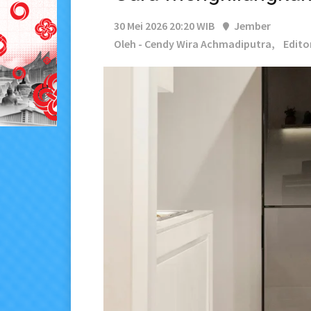
30 Mei 2026 20:20 WIB
Jember
Oleh - Cendy Wira Achmadiputra,
Edito