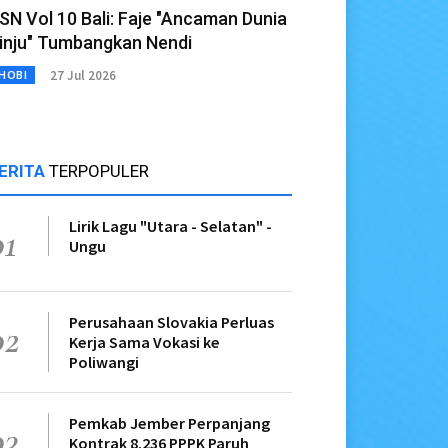
SN Vol 10 Bali: Faje "Ancaman Dunia
inju" Tumbangkan Nendi
27 Jul 2026
HOBI
ERITA
TERPOPULER
Lirik Lagu "Utara - Selatan" -
01
Ungu
Perusahaan Slovakia Perluas
02
Kerja Sama Vokasi ke
Poliwangi
Pemkab Jember Perpanjang
03
Kontrak 8.236 PPPK Paruh