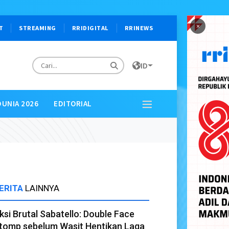
×
T
STREAMING
RRIDIGITAL
RRINEWS
ID
DUNIA 2026
EDITORIAL
ERITA
LAINNYA
ksi Brutal Sabatello: Double Face
tomp sebelum Wasit Hentikan Laga