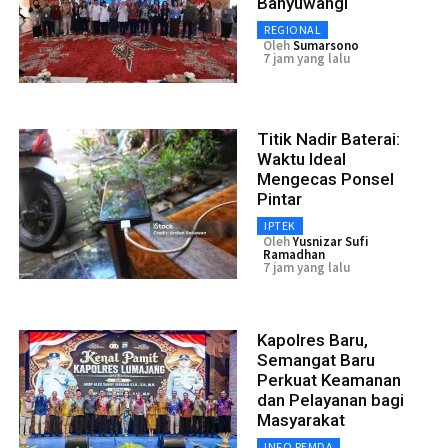
Banyuwangi
REGIONAL
Oleh
Sumarsono
7 jam yang lalu
Titik Nadir Baterai:
Waktu Ideal
Mengecas Ponsel
Pintar
IPTEK
Oleh
Yusnizar Sufi
Ramadhan
7 jam yang lalu
Kapolres Baru,
Semangat Baru
Perkuat Keamanan
dan Pelayanan bagi
Masyarakat
INFO PEMDA