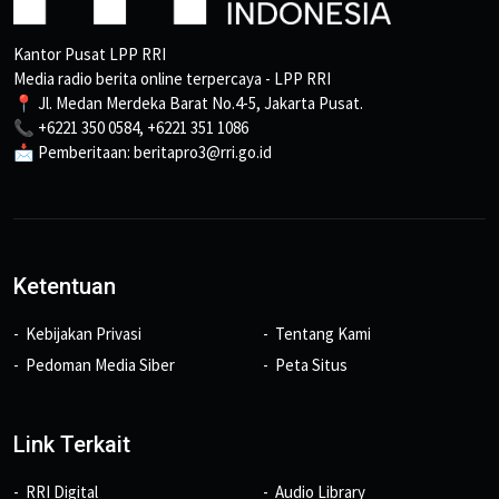
Kantor Pusat LPP RRI
Media radio berita online terpercaya - LPP RRI
📍 Jl. Medan Merdeka Barat No.4-5, Jakarta Pusat.
📞 +6221 350 0584, +6221 351 1086
📩 Pemberitaan: beritapro3@rri.go.id
Ketentuan
Kebijakan Privasi
Tentang Kami
Pedoman Media Siber
Peta Situs
Link Terkait
RRI Digital
Audio Library