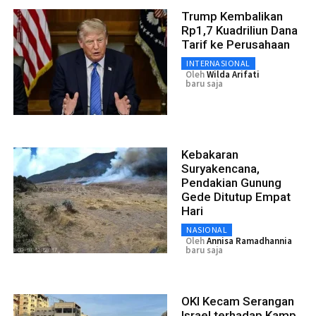
Trump Kembalikan
Rp1,7 Kuadriliun Dana
Tarif ke Perusahaan
INTERNASIONAL
Oleh
Wilda Arifati
baru saja
Kebakaran
Suryakencana,
Pendakian Gunung
Gede Ditutup Empat
Hari
NASIONAL
Oleh
Annisa Ramadhannia
baru saja
OKI Kecam Serangan
Israel terhadap Kamp