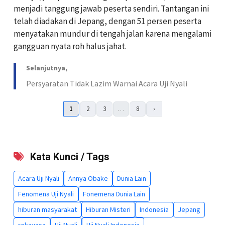
menjadi tanggung jawab peserta sendiri. Tantangan ini
telah diadakan di Jepang, dengan 51 persen peserta
menyatakan mundur di tengah jalan karena mengalami
gangguan nyata roh halus jahat.
Selanjutnya,
Persyaratan Tidak Lazim Warnai Acara Uji Nyali
1
2
3
…
8
›
Kata Kunci / Tags
Acara Uji Nyali
Annya Obake
Dunia Lain
Fenomena Uji Nyali
Fonemena Dunia Lain
hiburan masyarakat
Hiburan Misteri
Indonesia
Jepang
rekayasa
Uji Nyali
Uji Nyali Indonesia