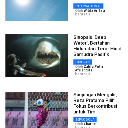
INTERNASIONAL
Oleh
Wilda Arifati
baru saja
Sinopsis 'Deep
Water', Bertahan
Hidup dari Teror Hiu di
Samudra Pasifik
HIBURAN
Oleh
Zahfa Putri
Afriandita
baru saja
Sanjungan Mengalir,
Reza Pratama Pilih
Fokus Berkontribusi
untuk Tim
SEPAK BOLA
Oleh
Charlie
baru saja