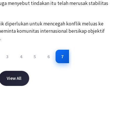
uga menyebut tindakan itu telah merusak stabilitas
tik diperlukan untuk mencegah konflik meluas ke
meminta komunitas internasional bersikap objektif
.
3
4
5
6
7
View All