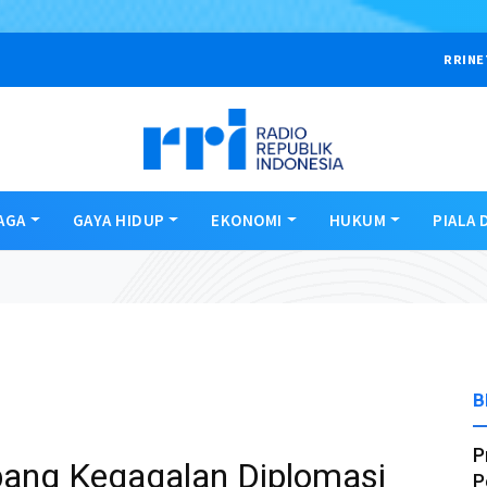
RRINE
AGA
GAYA HIDUP
EKONOMI
HUKUM
PIALA 
B
P
bang Kegagalan Diplomasi
P