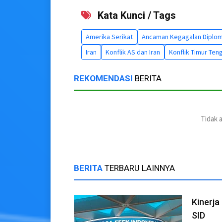
Kata Kunci / Tags
Amerika Serikat
Ancaman Kegagalan Diplom
Iran
Konflik AS dan Iran
Konflik Timur Ten
REKOMENDASI
BERITA
Tidak 
BERITA
TERBARU LAINNYA
Kinerja
SID