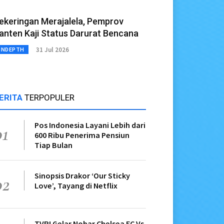
ekeringan Merajalela, Pemprov
anten Kaji Status Darurat Bencana
31 Jul 2026
INDEPTH
ERITA
TERPOPULER
Pos Indonesia Layani Lebih dari
01
600 Ribu Penerima Pensiun
Tiap Bulan
Sinopsis Drakor ‘Our Sticky
02
Love’, Tayang di Netflix
TVRI Gelar Nobar Chelsea FC Vs