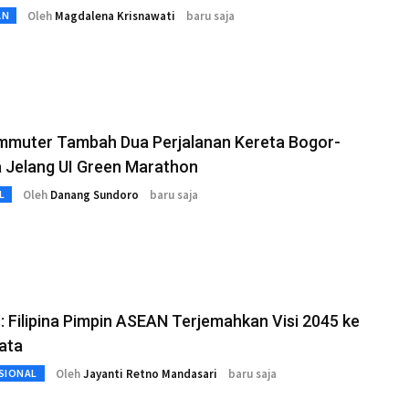
Oleh
Magdalena Krisnawati
baru saja
AN
mmuter Tambah Dua Perjalanan Kereta Bogor-
 Jelang UI Green Marathon
Oleh
Danang Sundoro
baru saja
L
 Filipina Pimpin ASEAN Terjemahkan Visi 2045 ke
ata
Oleh
Jayanti Retno Mandasari
baru saja
SIONAL