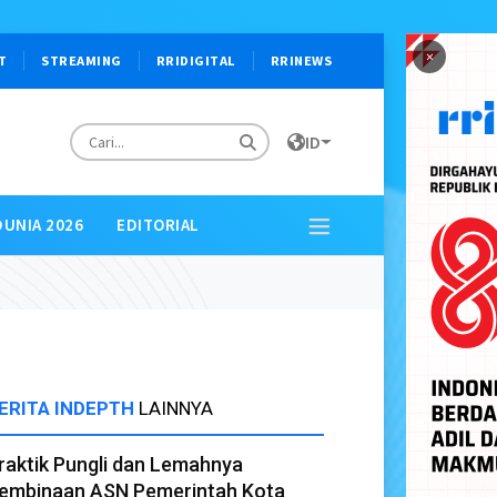
×
T
STREAMING
RRIDIGITAL
RRINEWS
ID
DUNIA 2026
EDITORIAL
ERITA INDEPTH
LAINNYA
raktik Pungli dan Lemahnya
embinaan ASN Pemerintah Kota