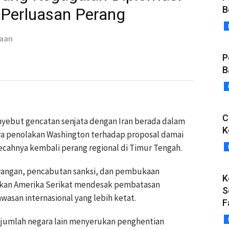
B
Perluasan Perang
taan
P
B
C
yebut gencatan senjata dengan Iran berada dalam
K
ra penolakan Washington terhadap proposal damai
ecahnya kembali perang regional di Timur Tengah.
rangan, pencabutan sanksi, dan pembukaan
K
kan Amerika Serikat mendesak pembatasan
S
wasan internasional yang lebih ketat.
F
ejumlah negara lain menyerukan penghentian