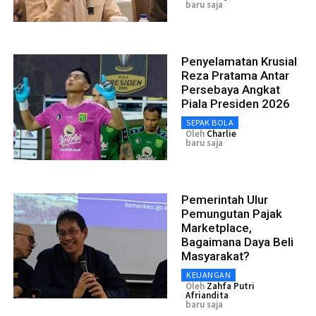
baru saja
Penyelamatan Krusial
Reza Pratama Antar
Persebaya Angkat
Piala Presiden 2026
SEPAK BOLA
Oleh
Charlie
baru saja
Pemerintah Ulur
Pemungutan Pajak
Marketplace,
Bagaimana Daya Beli
Masyarakat?
KEUANGAN
Oleh
Zahfa Putri
Afriandita
baru saja