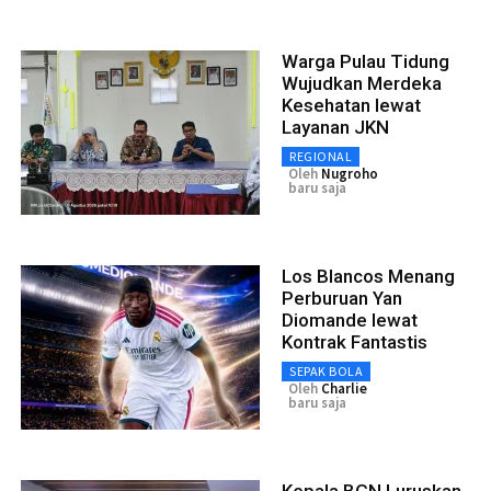
Warga Pulau Tidung
Wujudkan Merdeka
Kesehatan lewat
Layanan JKN
REGIONAL
Oleh
Nugroho
baru saja
Los Blancos Menang
Perburuan Yan
Diomande lewat
Kontrak Fantastis
SEPAK BOLA
Oleh
Charlie
baru saja
Kepala BGN Luruskan