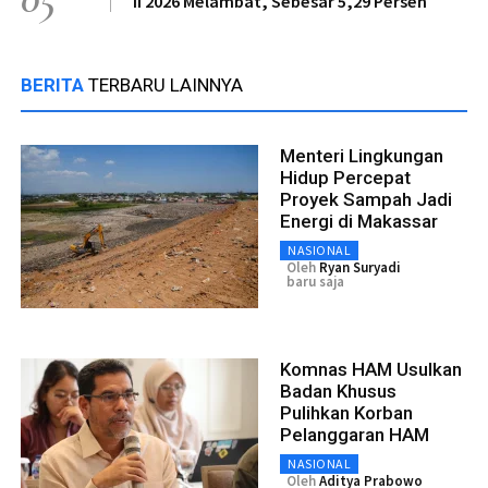
II 2026 Melambat, Sebesar 5,29 Persen
BERITA
TERBARU LAINNYA
Menteri Lingkungan
Hidup Percepat
Proyek Sampah Jadi
Energi di Makassar
NASIONAL
Oleh
Ryan Suryadi
baru saja
Komnas HAM Usulkan
Badan Khusus
Pulihkan Korban
Pelanggaran HAM
NASIONAL
Oleh
Aditya Prabowo