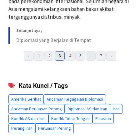
pada perekonomian internasional. Sejumlah negara di
Asia mengalami kelangkaan bahan bakar akibat
terganggunya distribusi minyak.
Selanjutnya,
Diplomasi yang Berjalan di Tempat
‹
1
2
3
4
5
…
7
›
Kata Kunci / Tags
Amerika Serikat
Ancaman Kegagalan Diplomasi
Ancaman Perluasan Perang
Diplomasi AS dan Iran
Iran
Konflik AS dan Iran
Konflik Timur Tengah
Pakistan
Perang Iran
Perluasan Perang