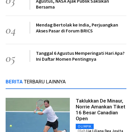
Agustus, NASA Ajak Publik Saksikan
Bersama
Mendag Bertolak ke India, Perjuangkan
04
Akses Pasar di Forum BRICS
Tanggal 6 Agustus Memperingati Hari Apa?
05
Ini Daftar Momen Pentingnya
BERITA
TERBARU LAINNYA
Taklukkan De Minaur,
Norrie Amankan Tiket
16 Besar Canadian
Open
OLIMPIK
Oleh
Lie Liliana Dea Jovita