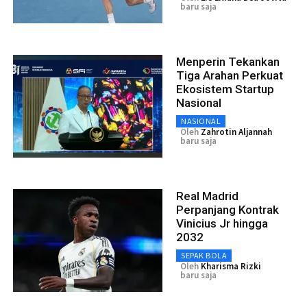
baru saja
Menperin Tekankan
Tiga Arahan Perkuat
Ekosistem Startup
Nasional
NASIONAL
Oleh
Zahrotin Aljannah
baru saja
Real Madrid
Perpanjang Kontrak
Vinicius Jr hingga
2032
SEPAK BOLA
Oleh
Kharisma Rizki
baru saja