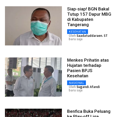
Siap-siap! BGN Bakal
Tutup 157 Dapur MBG
di Kabupaten
Tangerang
KESEHATAN
Oleh
Saadatuddaraen. ST
baru saja
Menkes Prihatin atas
Hujatan terhadap
Pasien BPJS
Kesehatan
NASIONAL
Oleh
Sugandi Afandi
baru saja
Benfica Buka Peluang
ke Play-off Liga