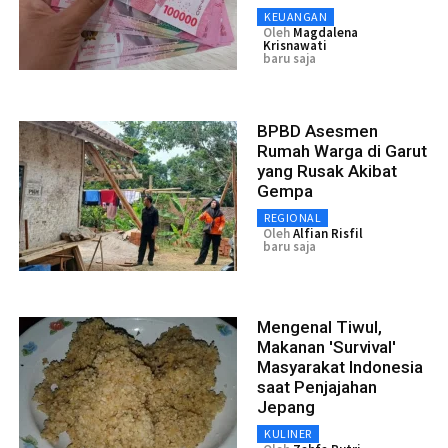
KEUANGAN
Oleh
Magdalena
Krisnawati
baru saja
BPBD Asesmen
Rumah Warga di Garut
yang Rusak Akibat
Gempa
REGIONAL
Oleh
Alfian Risfil
baru saja
Mengenal Tiwul,
Makanan 'Survival'
Masyarakat Indonesia
saat Penjajahan
Jepang
KULINER