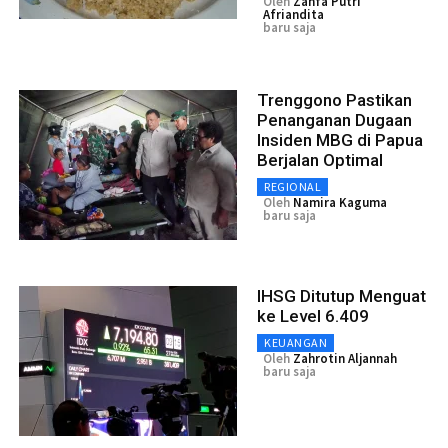
Oleh
Zahfa Putri
Afriandita
baru saja
Trenggono Pastikan
Penanganan Dugaan
Insiden MBG di Papua
Berjalan Optimal
REGIONAL
Oleh
Namira Kaguma
baru saja
IHSG Ditutup Menguat
ke Level 6.409
KEUANGAN
Oleh
Zahrotin Aljannah
baru saja